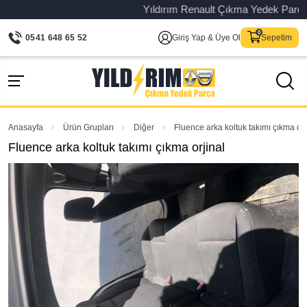
Yıldırım Renault Çıkma Yedek Parça – Or
0541 648 65 52
Giriş Yap & Üye Ol
Sepetim
Anasayfa
Ürün Grupları
Diğer
Fluence arka koltuk takımı çıkma orj
Fluence arka koltuk takımı çıkma orjinal