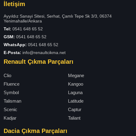
İletişim
Ayyıldız Sanayi Sitesi, Serhat, Çamlı Tepe Sk 3/3, 06374
Yenimahalle/Ankara
Tel:
0541 648 65 52
GSM:
0541 648 65 52
WhatsApp:
0541 648 65 52
E-Posta:
info@renaultcikma.net
Renault Çıkma Parçaları
Clio
Megane
Fluence
Kangoo
Symbol
Laguna
Talisman
Latitude
Scenic
Captur
Kadjar
Taliant
Dacia Çıkma Parçaları