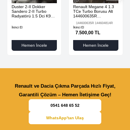
Duster 2-II Dokker
Renault Megane 4 1.3
Sandero 2-II Turbo
TCe Turbo Borusu Alt
Radyatörü 1.5 Dci K9K
144600635R
AdBlue 144616325R -
144604814R
144600635R 144604814R
144967867R-
İkinci El
İkinci El
7.500,00 TL
Hemen İncele
Hemen İncele
Renault ve Dacia Çıkma Parçada Hızlı Fiyat,
Garantili Çözüm – Hemen İletişime Geç!
0541 648 65 52
WhatsApp'tan Ulaş