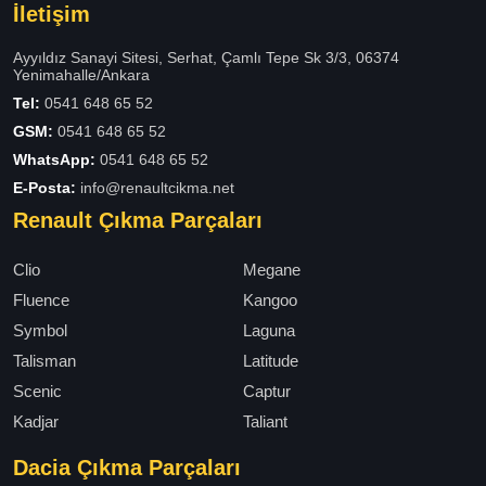
İletişim
Ayyıldız Sanayi Sitesi, Serhat, Çamlı Tepe Sk 3/3, 06374
Yenimahalle/Ankara
Tel:
0541 648 65 52
GSM:
0541 648 65 52
WhatsApp:
0541 648 65 52
E-Posta:
info@renaultcikma.net
Renault Çıkma Parçaları
Clio
Megane
Fluence
Kangoo
Symbol
Laguna
Talisman
Latitude
Scenic
Captur
Kadjar
Taliant
Dacia Çıkma Parçaları