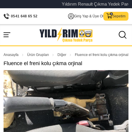
Yıldırım Renault Çıkma Yedek Parça – Or
0541 648 65 52
Giriş Yap & Üye Ol
Sepetim
Anasayfa
Ürün Grupları
Diğer
Fluence el freni kolu çıkma orjinal
Fluence el freni kolu çıkma orjinal