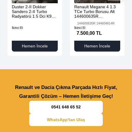
Duster 2-II Dokker
Renault Megane 4 1.3
Sandero 2-II Turbo
TCe Turbo Borusu Alt
Radyatörü 1.5 Dci K9K
144600635R
AdBlue 144616325R -
144604814R
144600635R 144604814R
144967867R-
İkinci El
İkinci El
7.500,00 TL
Hemen İncele
Hemen İncele
Renault ve Dacia Çıkma Parçada Hızlı Fiyat,
Garantili Çözüm – Hemen İletişime Geç!
0541 648 65 52
WhatsApp'tan Ulaş