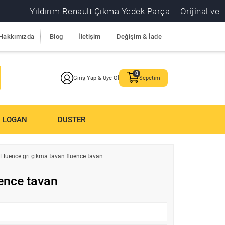
Yıldırım Renault Çıkma Yedek Parça – Orijinal ve garantil
Hakkımızda
Blog
İletişim
Değişim & İade
Giriş Yap & Üye Ol
Sepetim
LOGAN
DUSTER
Fluence gri çıkma tavan fluence tavan
uence tavan