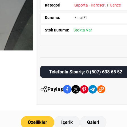
Kategori:
Kaporta - Karoser
,
Fluence
Durumu:
İkinci El
Stok Durumu:
Stokta Var
Telefonla Sipariş: 0 (507) 638 65 52
Paylaş
Özellikler
İçerik
Galeri