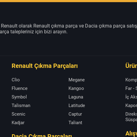
m Renault olarak Renault çıkma parça ve Dacia çıkma parça satı
rça talepleriniz için bizi arayın.
Renault Çıkma Parçaları
Ürün
Clio
Megane
Komp
Fluence
Kangoo
Far -
Symbol
Laguna
İç A
Talisman
Latitude
Kapor
Scenic
Captur
Direk
Süsp
Kadjar
Taliant
Alış
Dacia Çıkma Parçaları