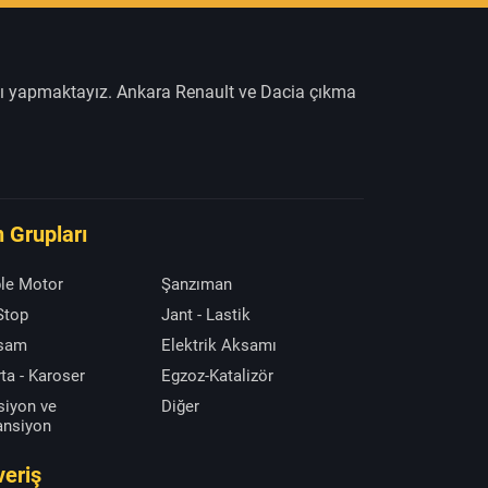
şı yapmaktayız. Ankara Renault ve Dacia çıkma
 Grupları
le Motor
Şanzıman
 Stop
Jant - Lastik
ksam
Elektrik Aksamı
ta - Karoser
Egzoz-Katalizör
siyon ve
Diğer
ansiyon
veriş