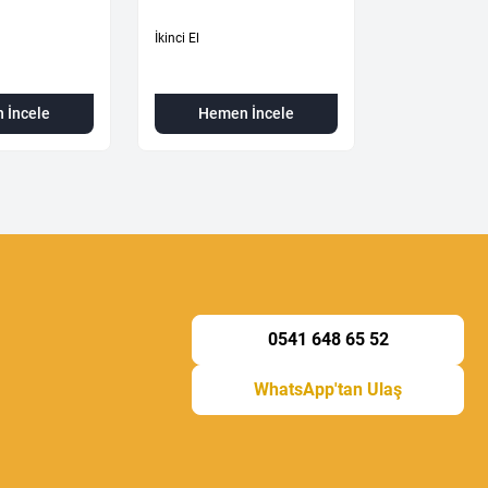
İkinci El
İkinci El
 İncele
Hemen İncele
Hemen
0541 648 65 52
WhatsApp'tan Ulaş