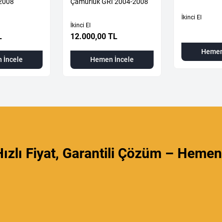
2008
Çamurluk GRİ 2004-2008
İkinci El
İkinci El
L
12.000,00 TL
Hemen
 İncele
Hemen İncele
ızlı Fiyat, Garantili Çözüm – Hemen