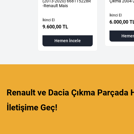
(2013-2020) 668115228R
Çıkma 2004-
-Renault Mais
İkinci El
İkinci El
6.000,00 T
9.600,00 TL
 İncele
Hemen
Hemen İncele
Renault ve Dacia Çıkma Parçada H
İletişime Geç!