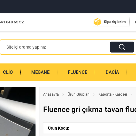
Siparişlerim
541 648 65 52
CLIO
MEGANE
FLUENCE
DACIA
Anasayfa
Ürün Grupları
Kaporta - Karoser
Fluence gri çıkma tavan fl
Ürün Kodu: