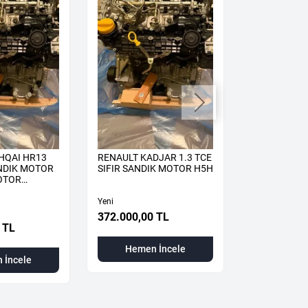
HQAI HR13
RENAULT KADJAR 1.3 TCE
RENAULT TA
ANDIK MOTOR
SIFIR SANDIK MOTOR H5H
TCE SIFIR 
OTOR
H5H
H5H490
Yeni
Yeni
372.000,00 TL
 TL
310.000,00
Hemen İncele
 İncele
Hemen