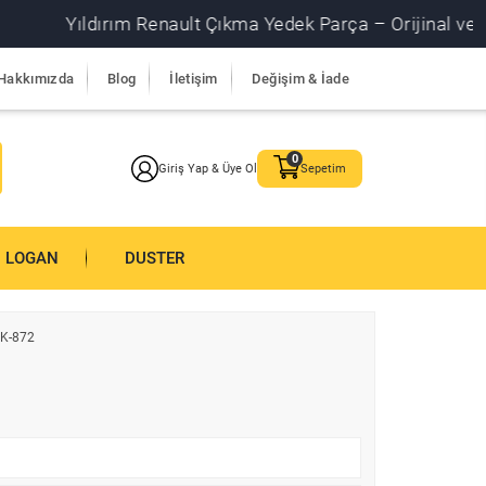
Yıldırım Renault Çıkma Yedek Parça – Orijinal ve garantil
Hakkımızda
Blog
İletişim
Değişim & İade
Giriş Yap & Üye Ol
Sepetim
LOGAN
DUSTER
K-872