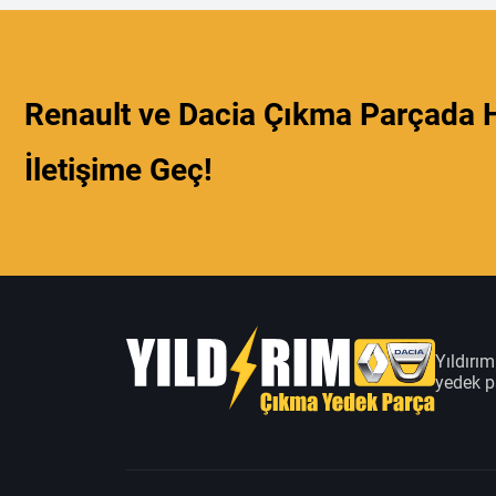
Renault ve Dacia Çıkma Parçada H
İletişime Geç!
Yıldırı
yedek pa