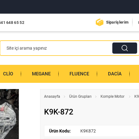
Siparişlerim
541 648 65 52
CLIO
MEGANE
FLUENCE
DACIA
Anasayfa
Ürün Grupları
Komple Motor
K9
K9K-872
Ürün Kodu:
K9K872