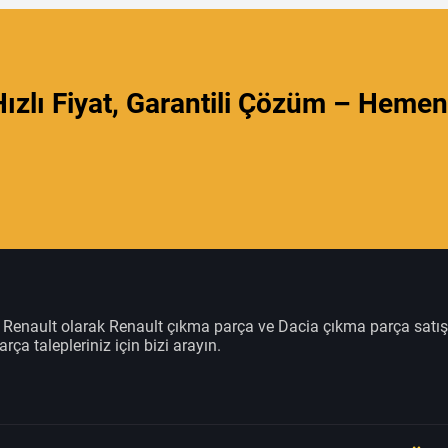
ızlı Fiyat, Garantili Çözüm – Hemen
m Renault olarak Renault çıkma parça ve Dacia çıkma parça satı
rça talepleriniz için bizi arayın.