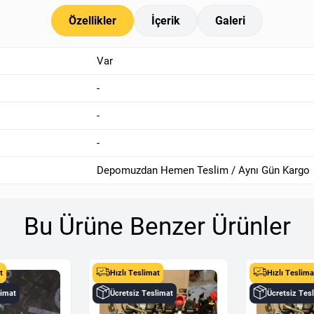
Özellikler
İçerik
Galeri
Var
-
-
-
Depomuzdan Hemen Teslim / Aynı Gün Kargo
Bu Ürüne Benzer Ürünler
t
Hızlı Teslimat
Hızlı Teslima
limat
Ücretsiz Teslimat
Ücretsiz Tes