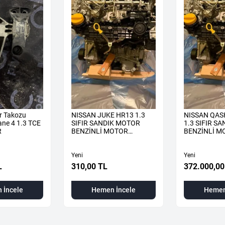
r Takozu
NISSAN JUKE HR13 1.3
NISSAN QAS
ne 4 1.3 TCE
SIFIR SANDIK MOTOR
1.3 SIFIR S
R
BENZİNLİ MOTOR
BENZİNLİ M
KOMPLE
KOMPLE
Yeni
Yeni
L
310,00 TL
372.000,00
 İncele
Hemen İncele
Hemen