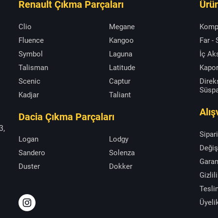
Renault Çıkma Parçaları
Ürün
Clio
Megane
Komp
Fluence
Kangoo
Far -
Symbol
Laguna
İç A
Talisman
Latitude
Kapor
Scenic
Captur
Direk
Süsp
Kadjar
Taliant
Alış
Dacia Çıkma Parçaları
3,
Sipar
Logan
Lodgy
Değiş
Sandero
Solenza
Garan
Duster
Dokker
Gizlil
Tesli
Üyeli