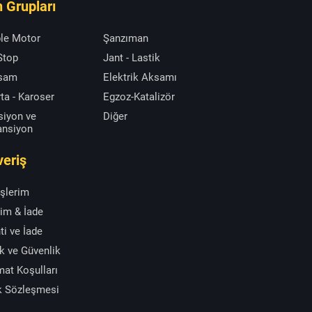
 Grupları
le Motor
Şanzıman
 Stop
Jant - Lastik
ksam
Elektrik Aksamı
ta - Karoser
Egzoz-Katalizör
siyon ve
Diğer
ansiyon
veriş
işlerim
im & İade
ti ve İade
ik ve Güvenlik
mat Koşulları
k Sözleşmesi