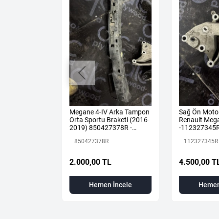
ANGOO
Megane 4-IV Arka Tampon
Sağ Ön Moto
 DCİ EURO 6
Orta Sportu Braketi (2016-
Renault Mega
MPLE MOTOR
2019) 850427378R -
-112327345
MONTAJ
Renault Mais
850427378R
112327345R
2.000,00 TL
4.500,00 T
 İncele
Hemen İncele
Hemen