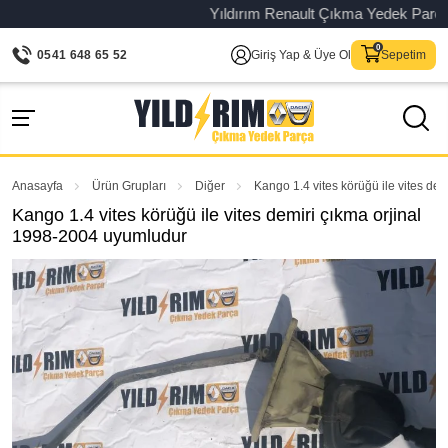
Yıldırım Renault Çıkma Yedek Parça – Or
0541 648 65 52
Giriş Yap & Üye Ol
Sepetim
Anasayfa
Ürün Grupları
Diğer
Kango 1.4 vites körüğü ile vites de
Kango 1.4 vites körüğü ile vites demiri çıkma orjinal
1998-2004 uyumludur