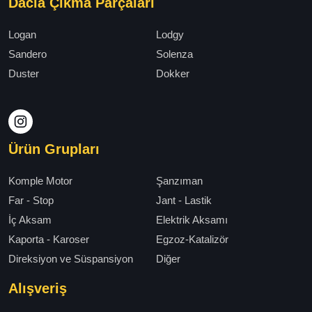
Dacia Çıkma Parçaları
Logan
Lodgy
Sandero
Solenza
Duster
Dokker
Ürün Grupları
Komple Motor
Şanzıman
Far - Stop
Jant - Lastik
İç Aksam
Elektrik Aksamı
Kaporta - Karoser
Egzoz-Katalizör
Direksiyon ve Süspansiyon
Diğer
Alışveriş