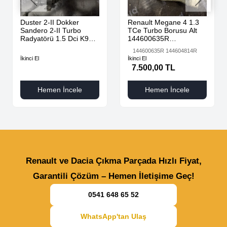
Duster 2-II Dokker
Renault Megane 4 1.3
Sandero 2-II Turbo
TCe Turbo Borusu Alt
Radyatörü 1.5 Dci K9K
144600635R
AdBlue 144616325R -
144604814R
144600635R 144604814R
144967867R-
İkinci El
İkinci El
7.500,00 TL
Hemen İncele
Hemen İncele
Renault ve Dacia Çıkma Parçada Hızlı Fiyat,
Garantili Çözüm – Hemen İletişime Geç!
0541 648 65 52
WhatsApp'tan Ulaş