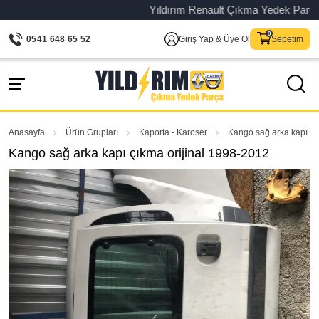
Yıldırım Renault Çıkma Yedek Parça – Or
0541 648 65 52
Giriş Yap & Üye Ol
Sepetim
Anasayfa
Ürün Grupları
Kaporta - Karoser
Kango sağ arka kapı çı
Kango sağ arka kapı çıkma orijinal 1998-2012