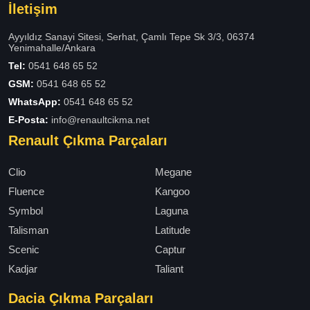
İletişim
Ayyıldız Sanayi Sitesi, Serhat, Çamlı Tepe Sk 3/3, 06374
Yenimahalle/Ankara
Tel:
0541 648 65 52
GSM:
0541 648 65 52
WhatsApp:
0541 648 65 52
E-Posta:
info@renaultcikma.net
Renault Çıkma Parçaları
Clio
Megane
Fluence
Kangoo
Symbol
Laguna
Talisman
Latitude
Scenic
Captur
Kadjar
Taliant
Dacia Çıkma Parçaları