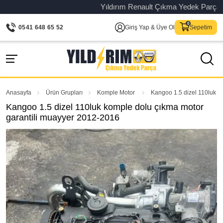
Yıldırım Renault Çıkma Yedek Parça – Ori
0541 648 65 52
Giriş Yap & Üye Ol
Sepetim
Anasayfa
Ürün Grupları
Komple Motor
Kangoo 1.5 dizel 110luk k
Kangoo 1.5 dizel 110luk komple dolu çıkma motor
garantili muayyer 2012-2016