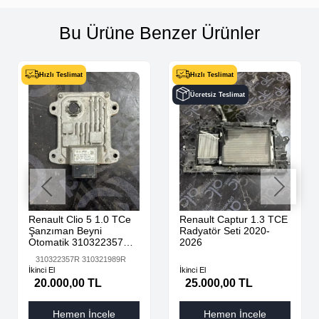
Bu Ürüne Benzer Ürünler
Hızlı Teslimat
Hızlı Teslimat
Ücretsiz Teslimat
Renault Clio 5 1.0 TCe
Renault Captur 1.3 TCE
Şanzıman Beyni
Radyatör Seti 2020-
Otomatik 310322357R
2026
310321989R
310322357R 310321989R
İkinci El
İkinci El
20.000,00 TL
25.000,00 TL
Hemen İncele
Hemen İncele