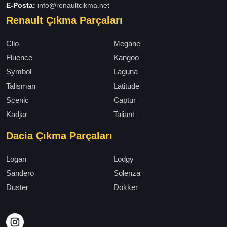
E-Posta:
info@renaultcikma.net
Renault Çıkma Parçaları
Clio
Megane
Fluence
Kangoo
Symbol
Laguna
Talisman
Latitude
Scenic
Captur
Kadjar
Taliant
Dacia Çıkma Parçaları
Logan
Lodgy
Sandero
Solenza
Duster
Dokker