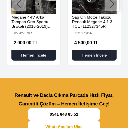
Megane 4-IV Arka
Sağ Ön Motor Takozu
Tampon Orta Sportu
Renault Megane 4 1.3
Braketi (2016-2019)
TCE -112327345R
850427378R -Renault
850427378R
112327345R
Mais
2.000,00 TL
4.500,00 TL
Hemen İncele
Hemen İncele
Renault ve Dacia Çıkma Parçada Hızlı Fiyat,
Garantili Çözüm – Hemen İletişime Geç!
0541 648 65 52
WhatsApp'tan Ulaş