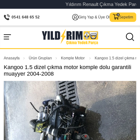
Yıldırım Renault Çıkma Yedek Parça – O
0541 648 65 52
Giriş Yap & Üye Ol
Sepetim
Anasayfa
Ürün Grupları
Komple Motor
Kangoo 1.5 dizel çıkma mo
Kangoo 1.5 dizel çıkma motor komple dolu garantili
muayyer 2004-2008