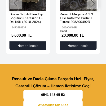
Duster 2-II AdBlue Egr
Renault Megane 4 1.3
Soğutucu Katalizör 1.5
TCe Katalizör Partikül
Dci K9K (2018-2024)
Filtresi 208A00492R
147359823R Orijinal
147359823R
208A00492R
Çıkma
İkinci El
5.000,00 TL
20.000,00 TL
Hemen İncele
Hemen İncele
Renault ve Dacia Çıkma Parçada Hızlı Fiyat,
Garantili Çözüm – Hemen İletişime Geç!
0541 648 65 52
WhatsApp'tan Ulaş