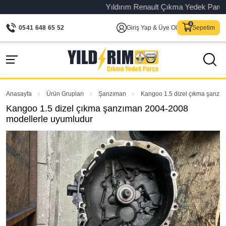
Yıldırım Renault Çıkma Yedek Parça – Or
0541 648 65 52
Giriş Yap & Üye Ol
Sepetim
Anasayfa
Ürün Grupları
Şanzıman
Kangoo 1.5 dizel çıkma şanzı
Kangoo 1.5 dizel çıkma şanzıman 2004-2008
modellerle uyumludur