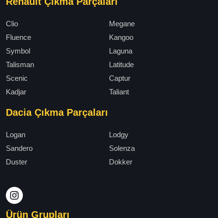
Renault Çıkma Parçaları
Clio
Megane
Fluence
Kangoo
Symbol
Laguna
Talisman
Latitude
Scenic
Captur
Kadjar
Taliant
Dacia Çıkma Parçaları
Logan
Lodgy
Sandero
Solenza
Duster
Dokker
Ürün Grupları