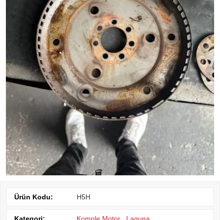
Ürün Kodu:
H5H
Kategori:
Komple Motor
,
Laguna