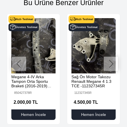
Bu Ürüne Benzer Ürünler
Hızlı Teslimat
Hızlı Teslimat
Ücretsiz Teslimat
Ücretsiz Teslimat
Megane 4-IV Arka
Sağ Ön Motor Takozu
Tampon Orta Sportu
Renault Megane 4 1.3
Braketi (2016-2019)
TCE -112327345R
850427378R -Renault
850427378R
112327345R
Mais
2.000,00 TL
4.500,00 TL
Hemen İncele
Hemen İncele