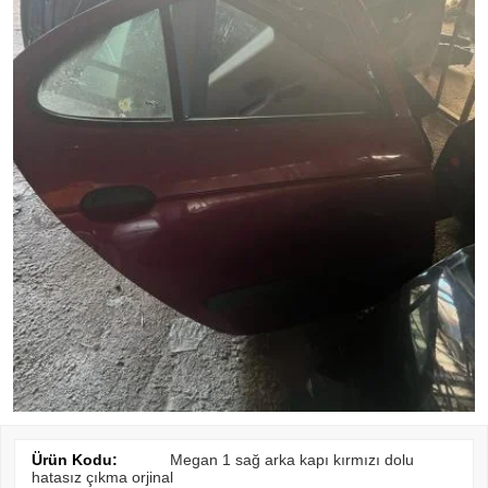
Ürün Kodu:
Megan 1 sağ arka kapı kırmızı dolu
hatasız çıkma orjinal