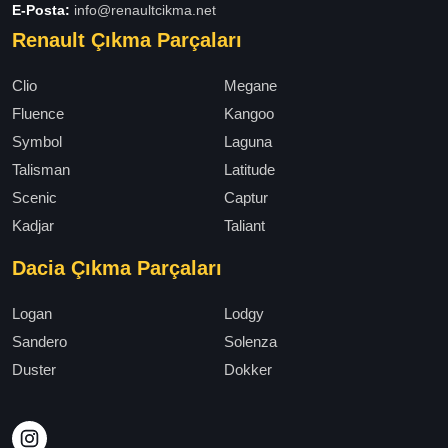
E-Posta:
info@renaultcikma.net
Renault Çıkma Parçaları
Clio
Megane
Fluence
Kangoo
Symbol
Laguna
Talisman
Latitude
Scenic
Captur
Kadjar
Taliant
Dacia Çıkma Parçaları
Logan
Lodgy
Sandero
Solenza
Duster
Dokker