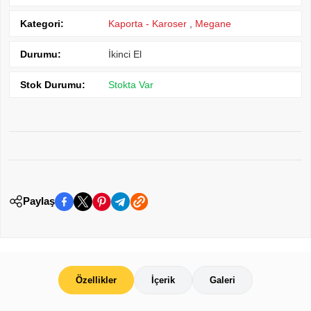
Kategori:
Kaporta - Karoser
,
Megane
Durumu:
İkinci El
Stok Durumu:
Stokta Var
Paylaş
Özellikler
İçerik
Galeri