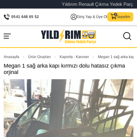
Yıldırım Renault Çıkma Yedek Parça – Ori
0541 648 65 52
Giriş Yap & Üye Ol
Sepetim
Anasayfa
Ürün Grupları
Kaporta - Karoser
Megan 1 sağ arka kapı k
Megan 1 sağ arka kapı kırmızı dolu hatasız çıkma
orjinal