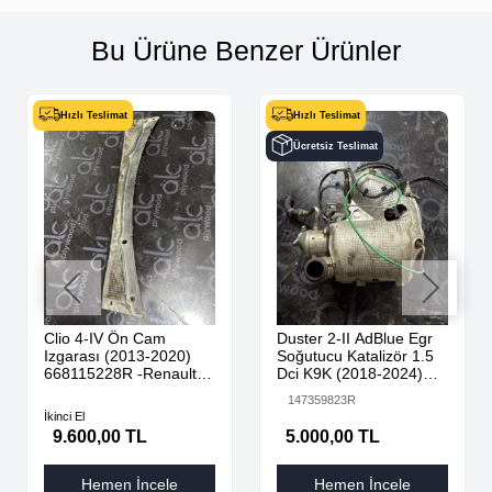
Bu Ürüne Benzer Ürünler
Hızlı Teslimat
Hızlı Teslimat
Ücretsiz Teslimat
Clio 4-IV Ön Cam
Duster 2-II AdBlue Egr
Izgarası (2013-2020)
Soğutucu Katalizör 1.5
668115228R -Renault
Dci K9K (2018-2024)
Mais
147359823R Orijinal
147359823R
Çıkma
İkinci El
9.600,00 TL
5.000,00 TL
Hemen İncele
Hemen İncele