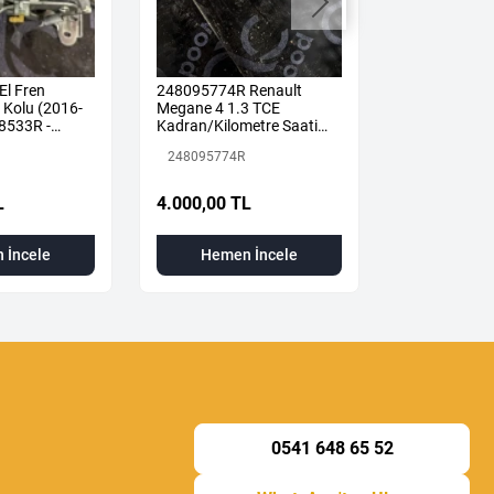
El Fren
248095774R Renault
Megane 4-IV
Kolu (2016-
Megane 4 1.3 TCE
Orta Sportu B
8533R -
Kadran/Kilometre Saati
2019) 85042
a
ORJ
Renault Mais
248095774R
850427378R
L
4.000,00 TL
2.000,00 T
 İncele
Hemen İncele
Hemen
0541 648 65 52