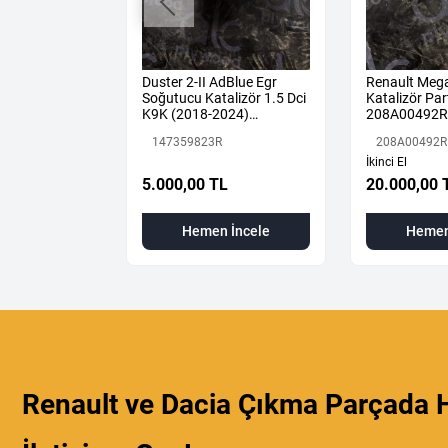
ne 4 Sol Arka
Duster 2-II AdBlue Egr
Renault Mega
887507675R
Soğutucu Katalizör 1.5 Dci
Katalizör Part
K9K (2018-2024)
208A00492R
147359823R Orijinal
147359823R
208A00492R
Çıkma
İkinci El
L
5.000,00 TL
20.000,00 
 İncele
Hemen İncele
Hemen
Renault ve Dacia Çıkma Parçada H