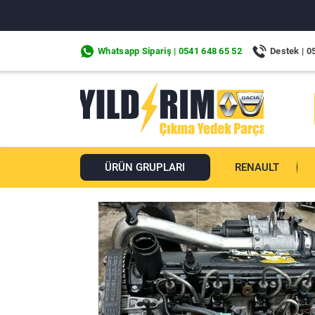
Whatsapp Sipariş | 0541 648 65 52
Destek | 0
ÜRÜN GRUPLARI
RENAULT