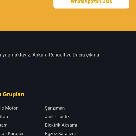
WhatsApp'tan Ulaş
şı yapmaktayız. Ankara Renault ve Dacia çıkma
 Grupları
le Motor
Şanzıman
 Stop
Jant - Lastik
ksam
Elektrik Aksamı
ta - Karoser
Egzoz-Katalizör