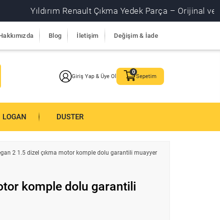
Yıldırım Renault Çıkma Yedek Parça – Orijinal ve garantil
Hakkımızda
Blog
İletişim
Değişim & İade
Giriş Yap & Üye Ol
Sepetim
LOGAN
DUSTER
gan 2 1.5 dizel çıkma motor komple dolu garantili muayyer
tor komple dolu garantili