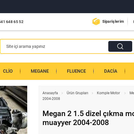
Siparişlerim
541 648 65 52
CLIO
MEGANE
FLUENCE
DACIA
Anasayfa
Ürün Grupları
Komple Motor
Me
2004-2008
Megan 2 1.5 dizel çıkma mo
muayyer 2004-2008