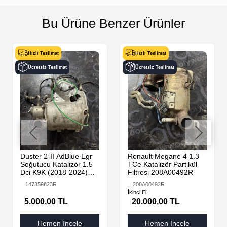
Bu Ürüne Benzer Ürünler
Hızlı Teslimat
Hızlı Teslimat
Ücretsiz Teslimat
Ücretsiz Teslimat
Duster 2-II AdBlue Egr
Renault Megane 4 1.3
Soğutucu Katalizör 1.5
TCe Katalizör Partikül
Dci K9K (2018-2024)
Filtresi 208A00492R
147359823R Orijinal
147359823R
208A00492R
Çıkma
İkinci El
5.000,00 TL
20.000,00 TL
Hemen İncele
Hemen İncele