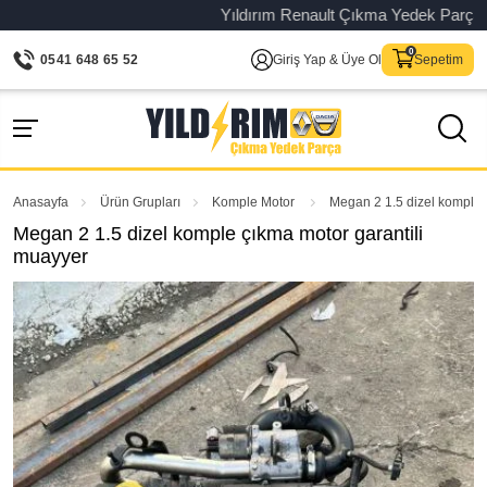
Yıldırım Renault Çıkma Yedek Parça – Ori
0541 648 65 52
Giriş Yap & Üye Ol
Sepetim
Anasayfa
Ürün Grupları
Komple Motor
Megan 2 1.5 dizel komple 
Megan 2 1.5 dizel komple çıkma motor garantili
muayyer