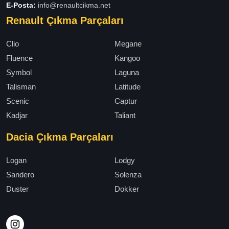
E-Posta:
info@renaultcikma.net
Renault Çıkma Parçaları
Clio
Megane
Fluence
Kangoo
Symbol
Laguna
Talisman
Latitude
Scenic
Captur
Kadjar
Taliant
Dacia Çıkma Parçaları
Logan
Lodgy
Sandero
Solenza
Duster
Dokker