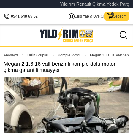
Yıldırım Renault Çıkma Yedek Parça – Ori
0541 648 65 52
Giriş Yap & Üye Ol
Sepetim
Anasayfa
Ürün Grupları
Komple Motor
Megan 2 1.6 16 valf benzin
Megan 2 1.6 16 valf benzinli komple dolu motor
çıkma garantili muayyer