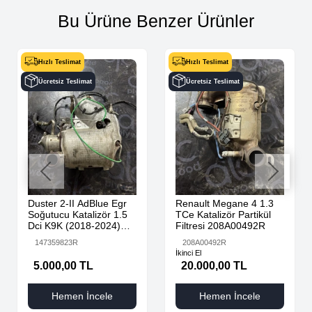
Bu Ürüne Benzer Ürünler
Hızlı Teslimat
Hızlı Teslimat
Ücretsiz Teslimat
Ücretsiz Teslimat
Duster 2-II AdBlue Egr
Renault Megane 4 1.3
Soğutucu Katalizör 1.5
TCe Katalizör Partikül
Dci K9K (2018-2024)
Filtresi 208A00492R
147359823R Orijinal
147359823R
208A00492R
Çıkma
İkinci El
5.000,00 TL
20.000,00 TL
Hemen İncele
Hemen İncele