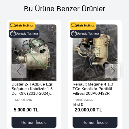
Bu Ürüne Benzer Ürünler
Hızlı Teslimat
Hızlı Teslimat
Ücretsiz Teslimat
Ücretsiz Teslimat
Duster 2-II AdBlue Egr
Renault Megane 4 1.3
Soğutucu Katalizör 1.5
TCe Katalizör Partikül
Dci K9K (2018-2024)
Filtresi 208A00492R
147359823R Orijinal
147359823R
208A00492R
Çıkma
İkinci El
5.000,00 TL
20.000,00 TL
Hemen İncele
Hemen İncele