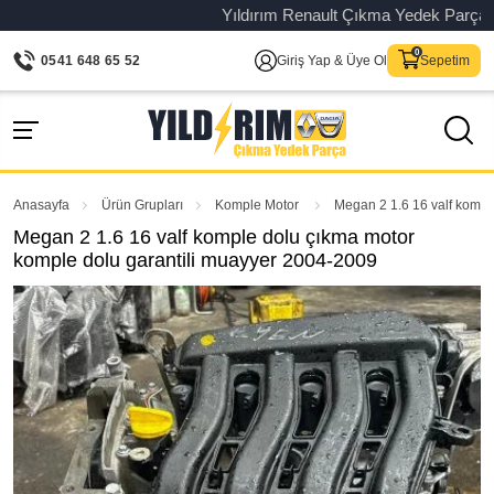
Yıldırım Renault Çıkma Yedek Parça – Orij
0541 648 65 52
Giriş Yap & Üye Ol
Sepetim
Anasayfa
Ürün Grupları
Komple Motor
Megan 2 1.6 16 valf kompl
Megan 2 1.6 16 valf komple dolu çıkma motor
komple dolu garantili muayyer 2004-2009