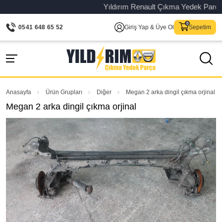
Yıldırım Renault Çıkma Yedek Parça – Or
0541 648 65 52
Giriş Yap & Üye Ol
Sepetim
Anasayfa
Ürün Grupları
Diğer
Megan 2 arka dingil çıkma orjinal
Megan 2 arka dingil çıkma orjinal