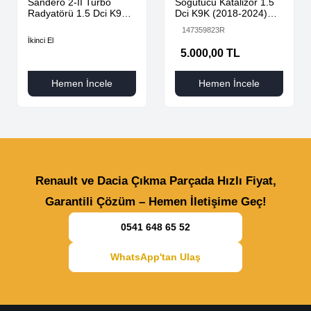
Sandero 2-II Turbo
Soğutucu Katalizör 1.5
Radyatörü 1.5 Dci K9K
Dci K9K (2018-2024)
AdBlue 144616325R -
147359823R Orijinal
147359823R
144967867R-
Çıkma
İkinci El
5.000,00 TL
Hemen İncele
Hemen İncele
Renault ve Dacia Çıkma Parçada Hızlı Fiyat,
Garantili Çözüm – Hemen İletişime Geç!
0541 648 65 52
WhatsApp'tan Ulaş