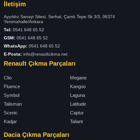
İletişim
Ayyıldız Sanayi Sitesi, Serhat, Çamlı Tepe Sk 3/3, 06374
Yenimahalle/Ankara
Tel:
0541 648 65 52
GSM:
0541 648 65 52
WhatsApp:
0541 648 65 52
E-Posta:
info@renaultcikma.net
Renault Çıkma Parçaları
Clio
Megane
Fluence
Kangoo
Symbol
Laguna
Talisman
Latitude
Scenic
Captur
Kadjar
Taliant
Dacia Çıkma Parçaları