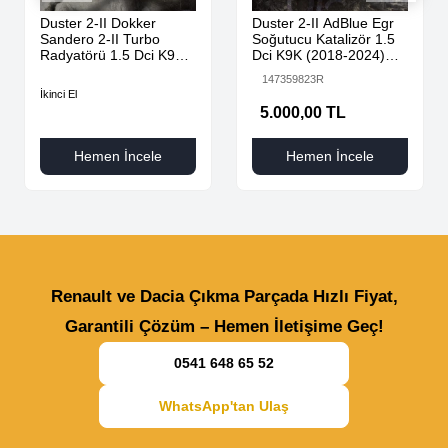
Duster 2-II Dokker
Duster 2-II AdBlue Egr
Sandero 2-II Turbo
Soğutucu Katalizör 1.5
Radyatörü 1.5 Dci K9K
Dci K9K (2018-2024)
AdBlue 144616325R -
147359823R Orijinal
147359823R
144967867R-
Çıkma
İkinci El
5.000,00 TL
Hemen İncele
Hemen İncele
Renault ve Dacia Çıkma Parçada Hızlı Fiyat,
Garantili Çözüm – Hemen İletişime Geç!
0541 648 65 52
WhatsApp'tan Ulaş