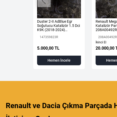
ne 4 Sol Arka
Duster 2-II AdBlue Egr
Renault Mega
887507675R
Soğutucu Katalizör 1.5 Dci
Katalizör Part
K9K (2018-2024)
208A00492R
147359823R Orijinal
147359823R
208A00492R
Çıkma
İkinci El
L
5.000,00 TL
20.000,00 
 İncele
Hemen İncele
Hemen
Renault ve Dacia Çıkma Parçada H