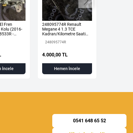
El Fren
248095774R Renault
Megane 4-IV
Kolu (2016-
Megane 4 1.3 TCE
Orta Sportu B
8533R -
Kadran/Kilometre Saati
2019) 85042
a
ORJ
Renault Mais
248095774R
850427378R
L
4.000,00 TL
2.000,00 T
 İncele
Hemen İncele
Hemen
0541 648 65 52