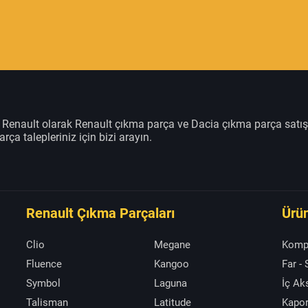
m Renault olarak Renault çıkma parça ve Dacia çıkma parça satı
rça talepleriniz için bizi arayın.
Renault Çıkma Parçaları
Ürün
Clio
Megane
Komp
Fluence
Kangoo
Far -
Symbol
Laguna
İç A
Talisman
Latitude
Kapor