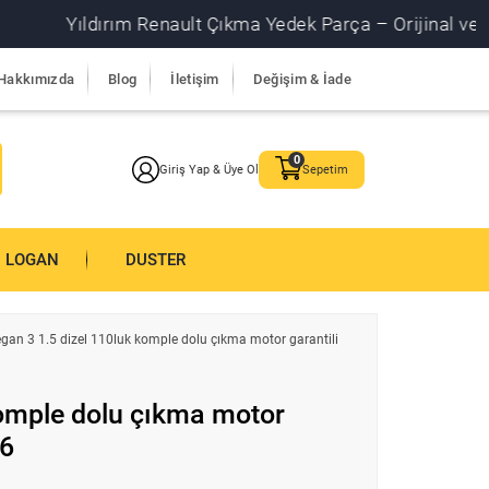
Yıldırım Renault Çıkma Yedek Parça – Orijinal ve garanti
Hakkımızda
Blog
İletişim
Değişim & İade
Giriş Yap & Üye Ol
Sepetim
LOGAN
DUSTER
gan 3 1.5 dizel 110luk komple dolu çıkma motor garantili
komple dolu çıkma motor
16