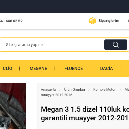
Siparişlerim
541 648 65 52
CLIO
MEGANE
FLUENCE
DACIA
Anasayfa
Ürün Grupları
Komple Motor
Me
muayyer 2012-2016
Megan 3 1.5 dizel 110luk 
garantili muayyer 2012-20