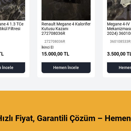
ne 4 1.3 TCe
Renault Megane 4 Kalorifer
Megane 4-IV 
ikül Filtresi
Kutusu Kazanı
Mekanizması 
272708036R
2024) 36010
Orijinal Çıkm
272708036R
360108533R
İkinci El
TL
15.000,00 TL
3.500,00 T
 İncele
Hemen İncele
Hemen
ızlı Fiyat, Garantili Çözüm – Hemen