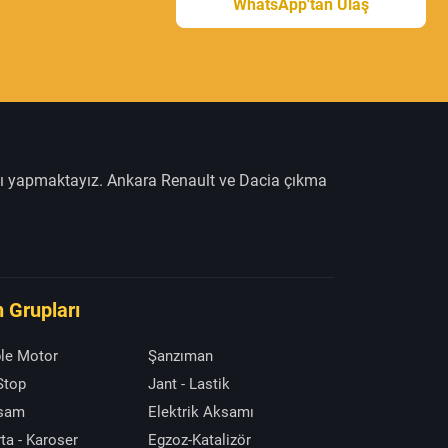
WhatsApp'tan Ulaş
şı yapmaktayız. Ankara Renault ve Dacia çıkma
 Grupları
le Motor
Şanzıman
 Stop
Jant - Lastik
ksam
Elektrik Aksamı
ta - Karoser
Egzoz-Katalizör