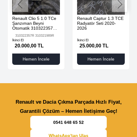
Renault Clio 5 1.0 TCe
Renault Captur 1.3 TCE
Şanzıman Beyni
Radyatör Seti 2020-
Otomatik 310322357R
2026
310321989R
310322357R 310321989R
İkinci El
İkinci El
20.000,00 TL
25.000,00 TL
Hemen İncele
Hemen İncele
Renault ve Dacia Çıkma Parçada Hızlı Fiyat,
Garantili Çözüm – Hemen İletişime Geç!
0541 648 65 52
WhatsApp'tan Ulaş