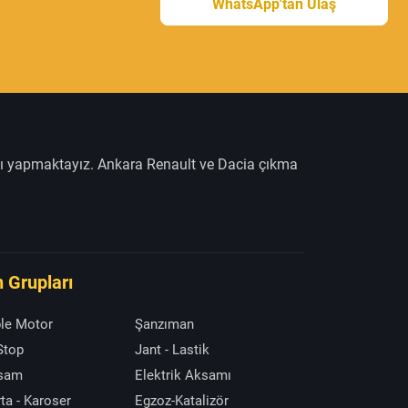
WhatsApp'tan Ulaş
şı yapmaktayız. Ankara Renault ve Dacia çıkma
 Grupları
le Motor
Şanzıman
 Stop
Jant - Lastik
ksam
Elektrik Aksamı
ta - Karoser
Egzoz-Katalizör