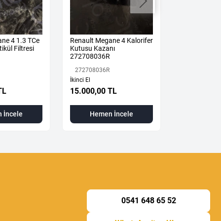
ne 4 1.3 TCe
Renault Megane 4 Kalorifer
Megane 4-IV 
ikül Filtresi
Kutusu Kazanı
Mekanizması 
272708036R
2024) 36010
Orijinal Çıkm
272708036R
360108533R
İkinci El
TL
15.000,00 TL
3.500,00 T
 İncele
Hemen İncele
Hemen
0541 648 65 52