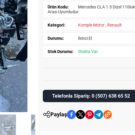
Ürün Kodu:
Mercedes CLA 1.5 Dizel 110lu
Arası Uyumludur.
Kategori:
Komple Motor
,
Renault
Durumu:
İkinci El
Stok Durumu:
Stokta Var
Telefonla Sipariş: 0 (507) 638 65 52
Paylaş