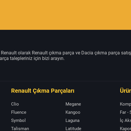
m Renault olarak Renault çıkma parça ve Dacia çıkma parça satı
rça talepleriniz için bizi arayın.
Renault Çıkma Parçaları
Ürün
Clio
Megane
Komp
Fluence
Kangoo
Far -
Symbol
Laguna
İç A
Talisman
Latitude
Kapor