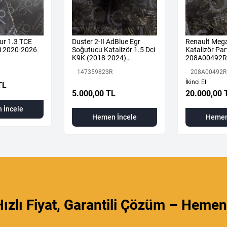
ur 1.3 TCE
Duster 2-II AdBlue Egr
Renault Mega
i 2020-2026
Soğutucu Katalizör 1.5 Dci
Katalizör Part
K9K (2018-2024)
208A00492R
147359823R Orijinal
147359823R
208A00492R
Çıkma
İkinci El
TL
5.000,00 TL
20.000,00 
 İncele
Hemen İncele
Hemen
ızlı Fiyat, Garantili Çözüm – Hemen