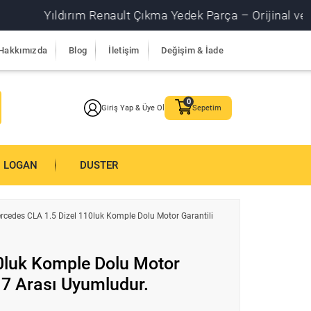
Yıldırım Renault Çıkma Yedek Parça – Orijinal ve garantil
Hakkımızda
Blog
İletişim
Değişim & İade
Giriş Yap & Üye Ol
Sepetim
LOGAN
DUSTER
rcedes CLA 1.5 Dizel 110luk Komple Dolu Motor Garantili
0luk Komple Dolu Motor
17 Arası Uyumludur.