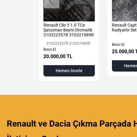
ane 4 Sağ Ön
Renault Clio 5 1.0 TCe
Renault Capt
aması Üst
Şanzıman Beyni Otomatik
Radyatör Set
310322357R 310321989R
310322357R 310321989R
İkinci El
İkinci El
25.000,00 
L
20.000,00 TL
Hemen
 İncele
Hemen İncele
Renault ve Dacia Çıkma Parçada H