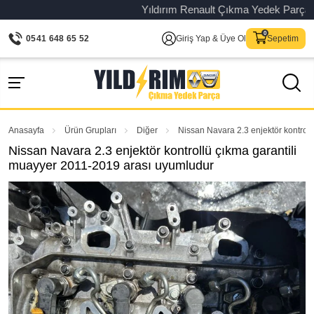
Yıldırım Renault Çıkma Yedek Parça – Ori
0541 648 65 52
Giriş Yap & Üye Ol
Sepetim
Anasayfa
Ürün Grupları
Diğer
Nissan Navara 2.3 enjektör kontrol
Nissan Navara 2.3 enjektör kontrollü çıkma garantili
muayyer 2011-2019 arası uyumludur