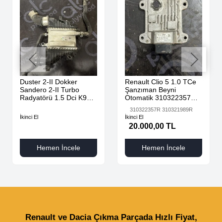
Duster 2-II Dokker
Renault Clio 5 1.0 TCe
Sandero 2-II Turbo
Şanzıman Beyni
Radyatörü 1.5 Dci K9K
Otomatik 310322357R
AdBlue 144616325R -
310321989R
310322357R 310321989R
144967867R-
İkinci El
İkinci El
20.000,00 TL
Hemen İncele
Hemen İncele
Renault ve Dacia Çıkma Parçada Hızlı Fiyat,