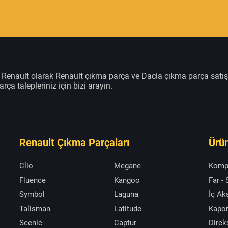
m Renault olarak Renault çıkma parça ve Dacia çıkma parça satı
rça talepleriniz için bizi arayın.
Renault Çıkma Parçaları
Ürün
Clio
Megane
Komp
Fluence
Kangoo
Far -
Symbol
Laguna
İç A
Talisman
Latitude
Kapor
Scenic
Captur
Direk