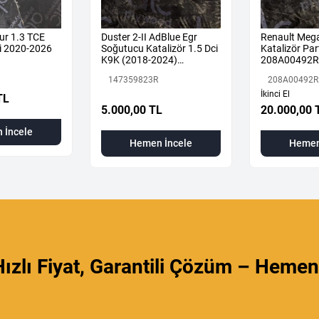
ur 1.3 TCE
Duster 2-II AdBlue Egr
Renault Mega
i 2020-2026
Soğutucu Katalizör 1.5 Dci
Katalizör Part
K9K (2018-2024)
208A00492R
147359823R Orijinal
147359823R
208A00492R
Çıkma
İkinci El
TL
5.000,00 TL
20.000,00 
 İncele
Hemen İncele
Hemen
ızlı Fiyat, Garantili Çözüm – Hemen