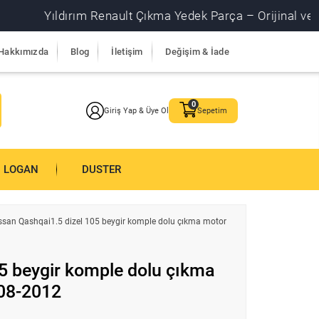
Yıldırım Renault Çıkma Yedek Parça – Orijinal ve garantil
Hakkımızda
Blog
İletişim
Değişim & İade
Giriş Yap & Üye Ol
Sepetim
LOGAN
DUSTER
ssan Qashqai1.5 dizel 105 beygir komple dolu çıkma motor
5 beygir komple dolu çıkma
008-2012