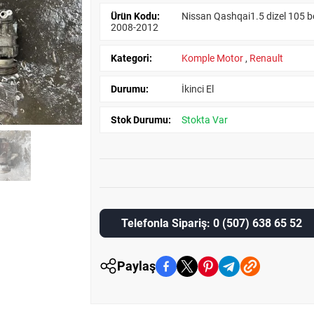
Ürün Kodu:
Nissan Qashqai1.5 dizel 105 b
2008-2012
Kategori:
Komple Motor
,
Renault
Durumu:
İkinci El
Stok Durumu:
Stokta Var
Telefonla Sipariş: 0 (507) 638 65 52
Paylaş