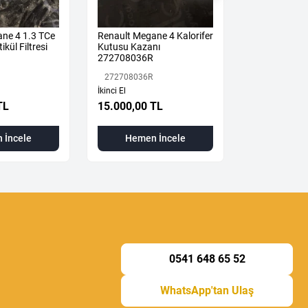
ne 4 1.3 TCe
Renault Megane 4 Kalorifer
Megane 4-IV 
ikül Filtresi
Kutusu Kazanı
Mekanizması 
272708036R
2024) 36010
Orijinal Çıkm
272708036R
360108533R
İkinci El
TL
15.000,00 TL
3.500,00 T
 İncele
Hemen İncele
Hemen
0541 648 65 52
WhatsApp'tan Ulaş