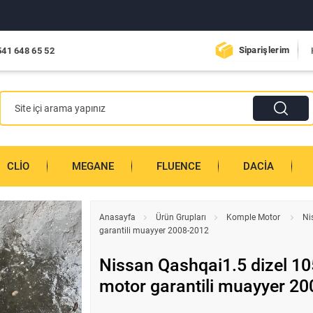
Siparişlerim
541 648 65 52
CLIO
MEGANE
FLUENCE
DACIA
Anasayfa
Ürün Grupları
Komple Motor
Ni
garantili muayyer 2008-2012
Nissan Qashqai1.5 dizel 10
motor garantili muayyer 2