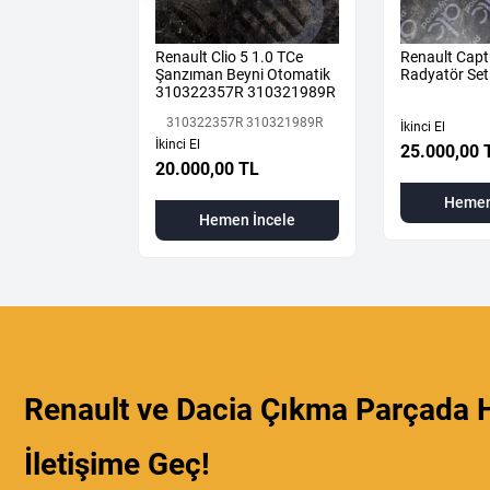
ane 4 Sağ Ön
Renault Clio 5 1.0 TCe
Renault Capt
aması Üst
Şanzıman Beyni Otomatik
Radyatör Set
310322357R 310321989R
310322357R 310321989R
İkinci El
İkinci El
25.000,00 
L
20.000,00 TL
Hemen
 İncele
Hemen İncele
Renault ve Dacia Çıkma Parçada H
İletişime Geç!