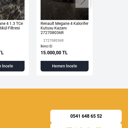
ne 4 1.3 TCe
Renault Megane 4 Kalorifer
Megane 4-IV 
ikül Filtresi
Kutusu Kazanı
Mekanizması 
272708036R
2024) 36010
Orijinal Çıkm
272708036R
360108533R
İkinci El
TL
15.000,00 TL
3.500,00 T
 İncele
Hemen İncele
Hemen
0541 648 65 52