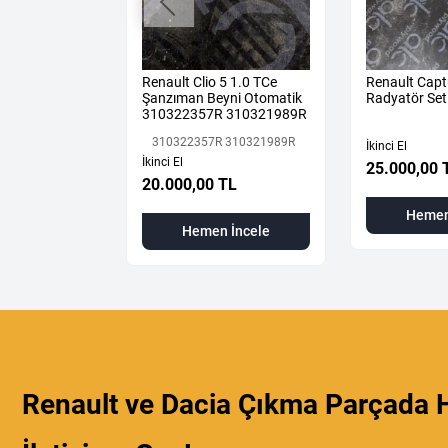
ane 4 Sağ Ön
Renault Clio 5 1.0 TCe
Renault Capt
aması Üst
Şanzıman Beyni Otomatik
Radyatör Set
310322357R 310321989R
310322357R 310321989R
İkinci El
İkinci El
25.000,00 
L
20.000,00 TL
Hemen
 İncele
Hemen İncele
Renault ve Dacia Çıkma Parçada H