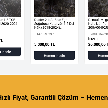
ur 1.3 TCE
Duster 2-II AdBlue Egr
Renault Mega
i 2020-2026
Soğutucu Katalizör 1.5 Dci
Katalizör Part
K9K (2018-2024)
208A00492R
147359823R Orijinal
147359823R
208A00492R
Çıkma
İkinci El
TL
5.000,00 TL
20.000,00 
 İncele
Hemen İncele
Hemen
ızlı Fiyat, Garantili Çözüm – Hemen