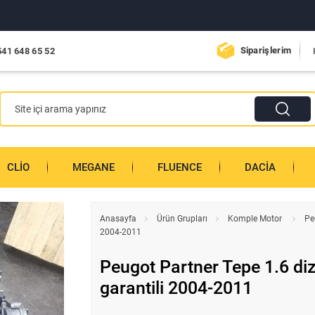
Siparişlerim
541 648 65 52
CLIO
MEGANE
FLUENCE
DACIA
Anasayfa
Ürün Grupları
Komple Motor
Pe
2004-2011
Peugot Partner Tepe 1.6 di
garantili 2004-2011