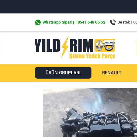
Whatsapp Sipariş | 0541 648 65 52
Destek | 0
ÜRÜN GRUPLARI
RENAULT