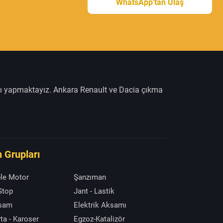
WhatsApp'tan Ulaş
şı yapmaktayız. Ankara Renault ve Dacia çıkma
 Grupları
le Motor
Şanzıman
 Stop
Jant - Lastik
ksam
Elektrik Aksamı
ta - Karoser
Egzoz-Katalizör