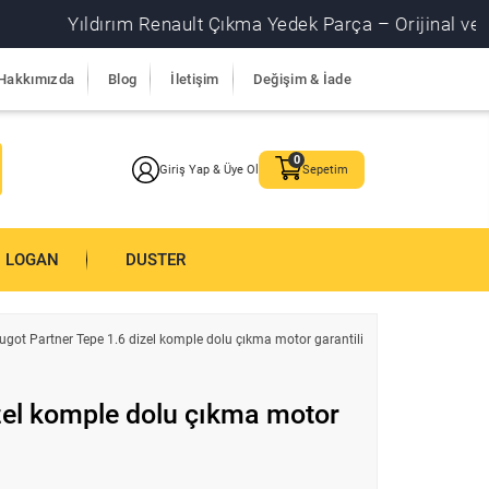
Yıldırım Renault Çıkma Yedek Parça – Orijinal ve garantil
Hakkımızda
Blog
İletişim
Değişim & İade
Giriş Yap & Üye Ol
Sepetim
LOGAN
DUSTER
ugot Partner Tepe 1.6 dizel komple dolu çıkma motor garantili
zel komple dolu çıkma motor