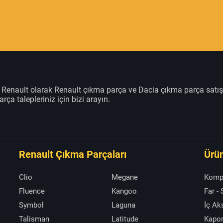
m Renault olarak Renault çıkma parça ve Dacia çıkma parça satı
rça talepleriniz için bizi arayın.
Renault Çıkma Parçaları
Ürün
Clio
Megane
Komp
Fluence
Kangoo
Far -
Symbol
Laguna
İç A
Talisman
Latitude
Kapor