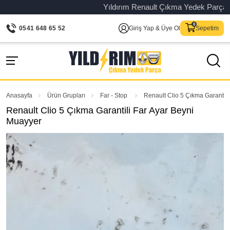
Yıldırım Renault Çıkma Yedek Parça – Ori
0541 648 65 52
Giriş Yap & Üye Ol
Sepetim
Anasayfa
Ürün Grupları
Far - Stop
Renault Clio 5 Çıkma Garantil
Renault Clio 5 Çıkma Garantili Far Ayar Beyni
Muayyer