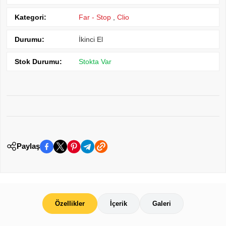
Kategori:
Far - Stop
,
Clio
Durumu:
İkinci El
Stok Durumu:
Stokta Var
Paylaş
Özellikler
İçerik
Galeri