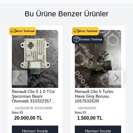
Bu Ürüne Benzer Ürünler
Hızlı Teslimat
Hızlı Teslimat
Ücretsiz Teslimat
Renault Clio 5 1.0 TCe
Renault Clio 5 Turbo
Şanzıman Beyni
Hava Giriş Borusu
Otomatik 310322357R
165763262R
310321989R
310322357R 310321989R
165763262R
İkinci El
İkinci El
20.000,00 TL
1.500,00 TL
Hemen İncele
Hemen İncele