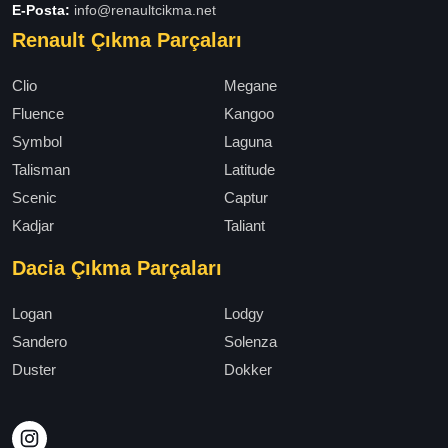
E-Posta:
info@renaultcikma.net
Renault Çıkma Parçaları
Clio
Megane
Fluence
Kangoo
Symbol
Laguna
Talisman
Latitude
Scenic
Captur
Kadjar
Taliant
Dacia Çıkma Parçaları
Logan
Lodgy
Sandero
Solenza
Duster
Dokker