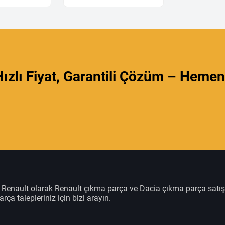
ızlı Fiyat, Garantili Çözüm – Hemen
m Renault olarak Renault çıkma parça ve Dacia çıkma parça satı
rça talepleriniz için bizi arayın.