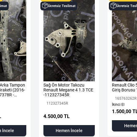
limat
Ücretsiz Teslimat
Ücretsiz Tes
 Arka Tampon
Sağ Ön Motor Takozu
Renault Clio
raketi (2016-
Renault Megane 4 1.3 TCE
Giriş Borus
7378R -
-112327345R
165763262R
112327345R
İkinci El
1.500,00 T
L
4.500,00 TL
Hemen
 İncele
Hemen İncele