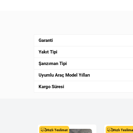
Garanti
Yakıt Tipi
Şanzıman Tipi
Uyumlu Araç Model Yılları
Kargo Süresi
t
Hızlı Teslimat
Hızlı Teslima