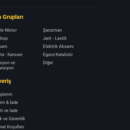
 Grupları
le Motor
Şanzıman
 Stop
Jant - Lastik
ksam
Elektrik Aksamı
ta - Karoser
Egzoz-Katalizör
siyon ve
Diğer
ansiyon
veriş
işlerim
im & İade
ti ve İade
ik ve Güvenlik
mat Koşulları