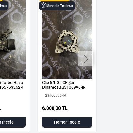
limat
Ücretsiz Teslimat
Ücretsiz Tes
 5 Turbo Hava
Clio 5 1.0 TCE Şarj
Renault Clio 
u 165763262R
Dinamosu 231009904R
Katalizör X-T
Otomatik 2
231009904R
208A01380R
İkinci El
L
6.000,00 TL
17.000,00 
 İncele
Hemen İncele
Hemen