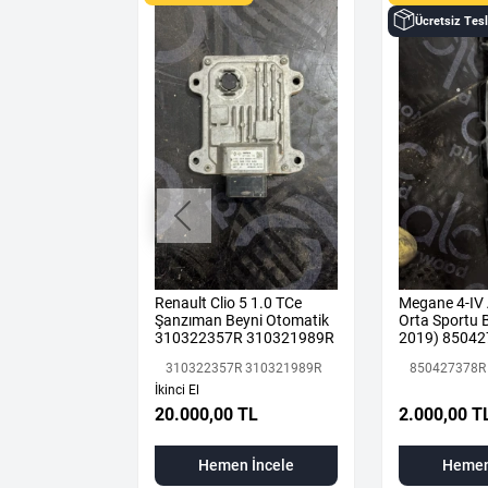
limat
Ücretsiz Tes
DJAR 1.3 TCE
Renault Clio 5 1.0 TCe
Megane 4-IV
IK MOTOR H5H
Şanzıman Beyni Otomatik
Orta Sportu B
310322357R 310321989R
2019) 85042
Renault Mais
310322357R 310321989R
850427378R
İkinci El
 TL
20.000,00 TL
2.000,00 T
 İncele
Hemen İncele
Hemen