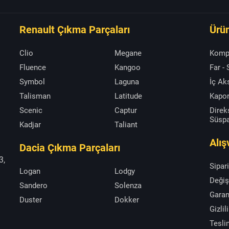
Renault Çıkma Parçaları
Ürün
Clio
Megane
Komp
Fluence
Kangoo
Far -
Symbol
Laguna
İç A
Talisman
Latitude
Kapor
Scenic
Captur
Direk
Süsp
Kadjar
Taliant
Alış
Dacia Çıkma Parçaları
3,
Sipar
Logan
Lodgy
Değiş
Sandero
Solenza
Garan
Duster
Dokker
Gizlil
Tesli