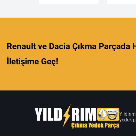
Renault ve Dacia Çıkma Parçada H
İletişime Geç!
Yıldırı
yedek pa