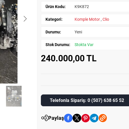
Ürün Kodu:
K9K872
Kategori:
Komple Motor
,
Clio
Durumu:
Yeni
Stok Durumu:
Stokta Var
240.000,00 TL
Telefonla Sipariş: 0 (507) 638 65 52
Paylaş