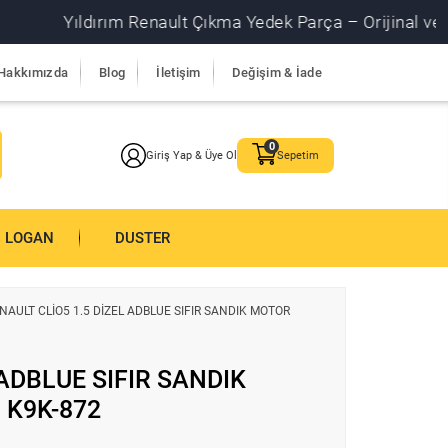
Yıldırım Renault Çıkma Yedek Parça – Orijinal ve garantil
Hakkımızda
Blog
İletişim
Değişim & İade
Giriş Yap & Üye Ol
Sepetim
LOGAN
DUSTER
NAULT CLİO5 1.5 DİZEL ADBLUE SIFIR SANDIK MOTOR
 ADBLUE SIFIR SANDIK
K9K-872