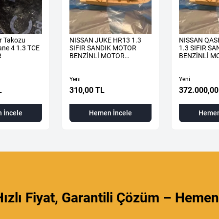
r Takozu
NISSAN JUKE HR13 1.3
NISSAN QAS
ne 4 1.3 TCE
SIFIR SANDIK MOTOR
1.3 SIFIR S
R
BENZİNLİ MOTOR
BENZİNLİ M
KOMPLE
KOMPLE
Yeni
Yeni
L
310,00 TL
372.000,00
 İncele
Hemen İncele
Hemen
ızlı Fiyat, Garantili Çözüm – Hemen