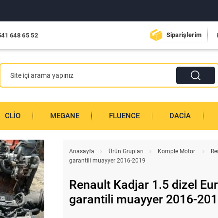
Siparişlerim
541 648 65 52
CLIO
MEGANE
FLUENCE
DACIA
Anasayfa
Ürün Grupları
Komple Motor
Re
garantili muayyer 2016-2019
Renault Kadjar 1.5 dizel E
garantili muayyer 2016-20