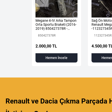
 1.5 DCİ
Megane 4-IV Arka Tampon
Sağ Ön Moto
LUE KOMPLE
Orta Sportu Braketi (2016-
Renault Mega
876 +
2019) 850427378R -
-112327345
Renault Mais
850427378R
112327345R
 TL
2.000,00 TL
4.500,00 T
 İncele
Hemen İncele
Hemen
Renault ve Dacia Çıkma Parçada H