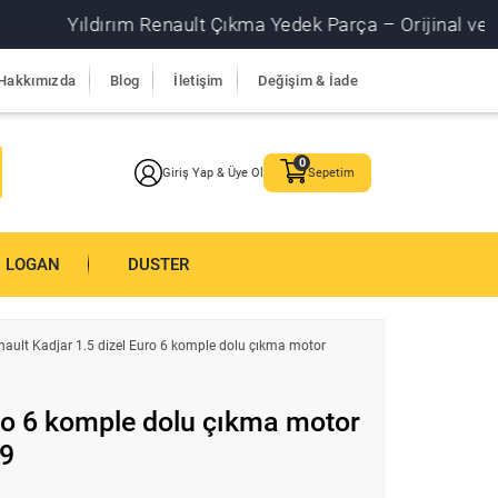
Yıldırım Renault Çıkma Yedek Parça – Orijinal ve garanti
Hakkımızda
Blog
İletişim
Değişim & İade
Giriş Yap & Üye Ol
Sepetim
LOGAN
DUSTER
nault Kadjar 1.5 dizel Euro 6 komple dolu çıkma motor
uro 6 komple dolu çıkma motor
19