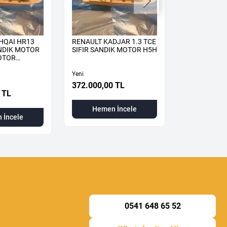
HQAI HR13
RENAULT KADJAR 1.3 TCE
RENAULT TA
ANDIK MOTOR
SIFIR SANDIK MOTOR H5H
TCE SIFIR 
OTOR
H5H
H5H490
Yeni
Yeni
372.000,00 TL
 TL
310.000,00
Hemen İncele
 İncele
Hemen
0541 648 65 52