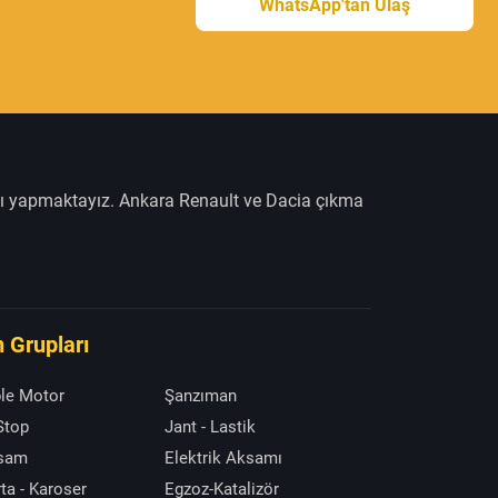
WhatsApp'tan Ulaş
şı yapmaktayız. Ankara Renault ve Dacia çıkma
 Grupları
le Motor
Şanzıman
 Stop
Jant - Lastik
ksam
Elektrik Aksamı
ta - Karoser
Egzoz-Katalizör