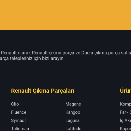
m Renault olarak Renault çıkma parça ve Dacia çıkma parça satı
rça talepleriniz için bizi arayın.
Renault Çıkma Parçaları
Ürün
Clio
Megane
Komp
Fluence
Kangoo
Far -
Symbol
Laguna
İç A
Talisman
Latitude
Kapor