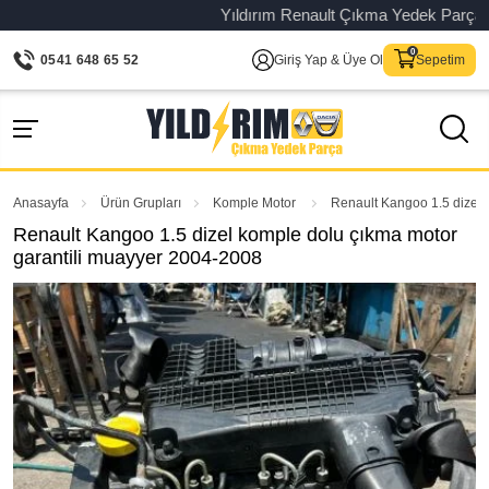
Yıldırım Renault Çıkma Yedek Parça – Orij
0541 648 65 52
Giriş Yap & Üye Ol
Sepetim
Anasayfa
Ürün Grupları
Komple Motor
Renault Kangoo 1.5 dizel 
Renault Kangoo 1.5 dizel komple dolu çıkma motor
garantili muayyer 2004-2008