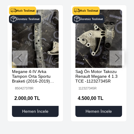
Hızlı Teslimat
Hızlı Teslimat
Ücretsiz Teslimat
Ücretsiz Teslimat
Megane 4-IV Arka
Sağ Ön Motor Takozu
Tampon Orta Sportu
Renault Megane 4 1.3
Braketi (2016-2019)
TCE -112327345R
850427378R -Renault
850427378R
112327345R
Mais
2.000,00 TL
4.500,00 TL
Hemen İncele
Hemen İncele