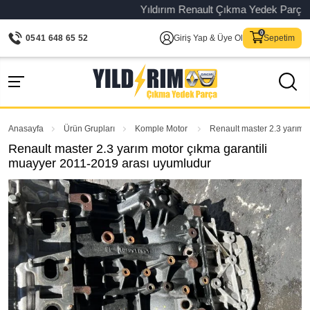
Yıldırım Renault Çıkma Yedek Parça – Ori
0541 648 65 52
Giriş Yap & Üye Ol
Sepetim
Anasayfa
Ürün Grupları
Komple Motor
Renault master 2.3 yarım 
Renault master 2.3 yarım motor çıkma garantili
muayyer 2011-2019 arası uyumludur