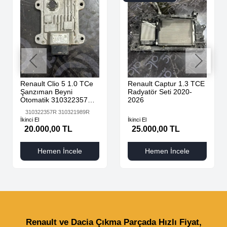
Renault Clio 5 1.0 TCe
Renault Captur 1.3 TCE
Şanzıman Beyni
Radyatör Seti 2020-
Otomatik 310322357R
2026
310321989R
310322357R 310321989R
İkinci El
İkinci El
20.000,00 TL
25.000,00 TL
Hemen İncele
Hemen İncele
Renault ve Dacia Çıkma Parçada Hızlı Fiyat,