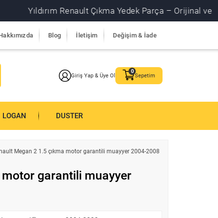
Yıldırım Renault Çıkma Yedek Parça – Orijinal ve garantil
Hakkımızda
Blog
İletişim
Değişim & İade
Giriş Yap & Üye Ol
Sepetim
LOGAN
DUSTER
nault Megan 2 1.5 çıkma motor garantili muayyer 2004-2008
motor garantili muayyer