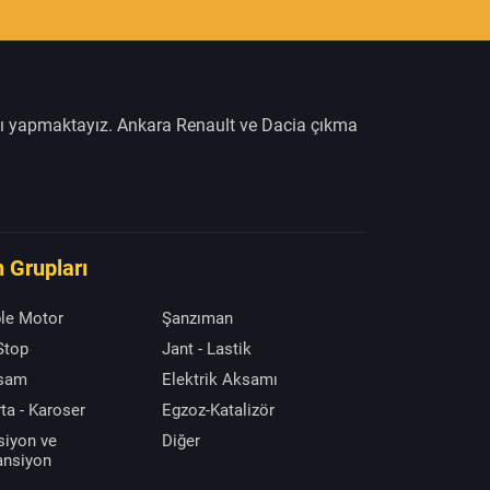
şı yapmaktayız. Ankara Renault ve Dacia çıkma
 Grupları
le Motor
Şanzıman
 Stop
Jant - Lastik
ksam
Elektrik Aksamı
ta - Karoser
Egzoz-Katalizör
siyon ve
Diğer
ansiyon