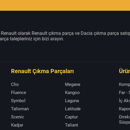
m Renault olarak Renault çıkma parça ve Dacia çıkma parça satı
rça talepleriniz için bizi arayın.
Renault Çıkma Parçaları
Ürün
Clio
Megane
Komp
Fluence
Kangoo
Far -
Symbol
Laguna
İç A
Talisman
Latitude
Kapor
Scenic
Captur
Direk
Süsp
Kadjar
Taliant