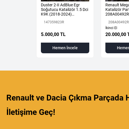
ne 4 Sol Arka
Duster 2-II AdBlue Egr
Renault Mega
887507675R
Soğutucu Katalizör 1.5 Dci
Katalizör Part
K9K (2018-2024)
208A00492R
147359823R Orijinal
147359823R
208A00492R
Çıkma
İkinci El
L
5.000,00 TL
20.000,00 
 İncele
Hemen İncele
Hemen
Renault ve Dacia Çıkma Parçada H
İletişime Geç!