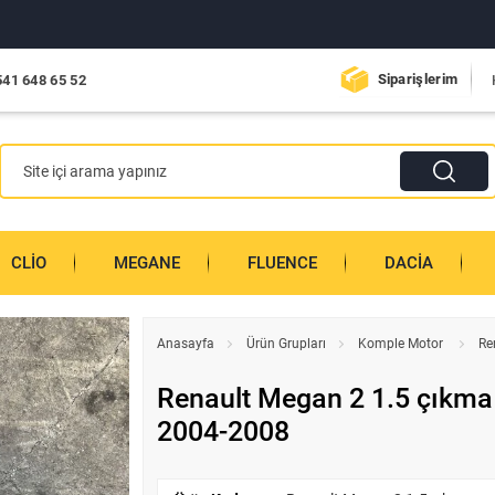
Siparişlerim
541 648 65 52
CLIO
MEGANE
FLUENCE
DACIA
Anasayfa
Ürün Grupları
Komple Motor
Re
Renault Megan 2 1.5 çıkma 
2004-2008