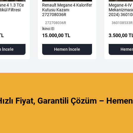
ne 4 1.3 TCe
Renault Megane 4 Kalorifer
Megane 4-IV 
ikül Filtresi
Kutusu Kazanı
Mekanizması 
272708036R
2024) 36010
Orijinal Çıkm
272708036R
360108533R
İkinci El
TL
15.000,00 TL
3.500,00 T
 İncele
Hemen İncele
Hemen
ızlı Fiyat, Garantili Çözüm – Hemen