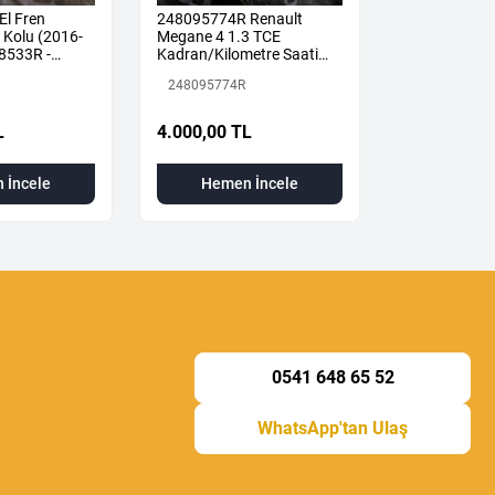
El Fren
248095774R Renault
Megane 4-IV
Kolu (2016-
Megane 4 1.3 TCE
Orta Sportu B
8533R -
Kadran/Kilometre Saati
2019) 85042
a
ORJ
Renault Mais
248095774R
850427378R
L
4.000,00 TL
2.000,00 T
 İncele
Hemen İncele
Hemen
0541 648 65 52
WhatsApp'tan Ulaş