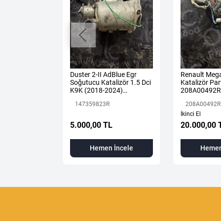
ne 4 Sol Arka
Duster 2-II AdBlue Egr
Renault Mega
887507675R
Soğutucu Katalizör 1.5 Dci
Katalizör Part
K9K (2018-2024)
208A00492R
147359823R Orijinal
147359823R
208A00492R
Çıkma
İkinci El
L
5.000,00 TL
20.000,00 
 İncele
Hemen İncele
Hemen