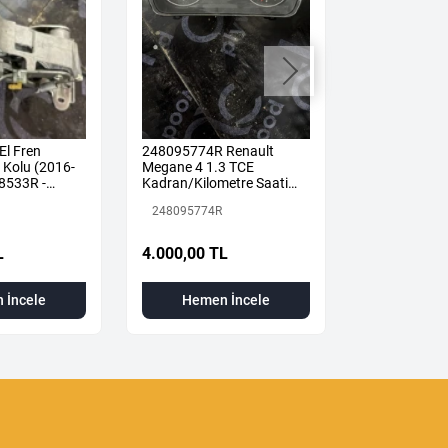
El Fren
248095774R Renault
Megane 4-IV
Kolu (2016-
Megane 4 1.3 TCE
Orta Sportu B
8533R -
Kadran/Kilometre Saati
2019) 85042
a
ORJ
Renault Mais
248095774R
850427378R
L
4.000,00 TL
2.000,00 T
 İncele
Hemen İncele
Hemen