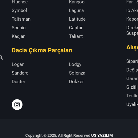
Fluence
Kangoo
Far -
Symbol
Laguna
İç A
Talisman
Latitude
Kapor
Scenic
Captur
Direk
Süsp
Kadjar
Taliant
Alış
Dacia Çıkma Parçaları
3,
Sipar
Logan
Lodgy
Değiş
Sandero
Solenza
Garan
Duster
Dokker
Gizlil
Tesli
Üyeli
Copyright © 2025, All Right Reserved
US YAZILIM