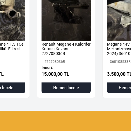
ne 4 1.3 TCe
Renault Megane 4 Kalorifer
Megane 4-IV 
ikül Filtresi
Kutusu Kazanı
Mekanizması 
272708036R
2024) 36010
Orijinal Çıkm
272708036R
360108533R
İkinci El
TL
15.000,00 TL
3.500,00 T
 İncele
Hemen İncele
Hemen