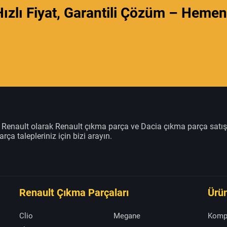
ızlı Fiyat, Garantili Çözüm – Hemen
m Renault olarak Renault çıkma parça ve Dacia çıkma parça satı
rça talepleriniz için bizi arayın.
Renault Çıkma Parçaları
Ürün
Clio
Megane
Komp