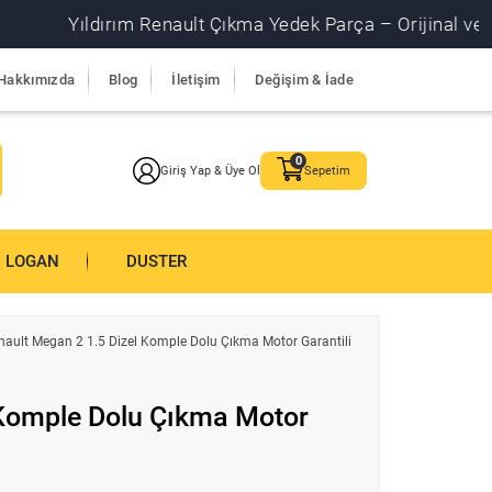
Yıldırım Renault Çıkma Yedek Parça – Orijinal ve garantili
Hakkımızda
Blog
İletişim
Değişim & İade
Giriş Yap & Üye Ol
Sepetim
LOGAN
DUSTER
nault Megan 2 1.5 Dizel Komple Dolu Çıkma Motor Garantili
 Komple Dolu Çıkma Motor