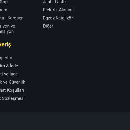
 Stop
Jant - Lastik
ksam
Elektrik Aksamı
ta - Karoser
Egzoz-Katalizör
siyon ve
Diğer
ansiyon
veriş
işlerim
im & İade
ti ve İade
ik ve Güvenlik
mat Koşulları
k Sözleşmesi