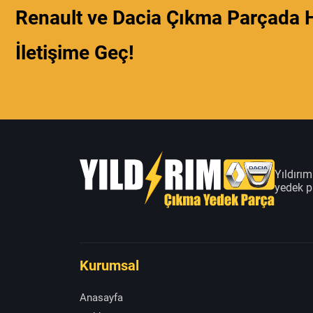
Renault ve Dacia Çıkma Parçada H
İletişime Geç!
Yıldırı
yedek pa
Kurumsal
Anasayfa