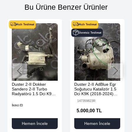
Bu Ürüne Benzer Ürünler
Hızlı Teslimat
Hızlı Teslimat
Ücretsiz Teslimat
Duster 2-II Dokker
Duster 2-II AdBlue Egr
Sandero 2-II Turbo
Soğutucu Katalizör 1.5
Radyatörü 1.5 Dci K9K
Dci K9K (2018-2024)
AdBlue 144616325R -
147359823R Orijinal
147359823R
144967867R-
Çıkma
İkinci El
5.000,00 TL
Hemen İncele
Hemen İncele