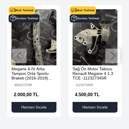
Hızlı Teslimat
Hızlı Teslimat
Ücretsiz Teslimat
Ücretsiz Teslimat
Megane 4-IV Arka
Sağ Ön Motor Takozu
Tampon Orta Sportu
Renault Megane 4 1.3
Braketi (2016-2019)
TCE -112327345R
850427378R -Renault
850427378R
112327345R
Mais
2.000,00 TL
4.500,00 TL
Hemen İncele
Hemen İncele