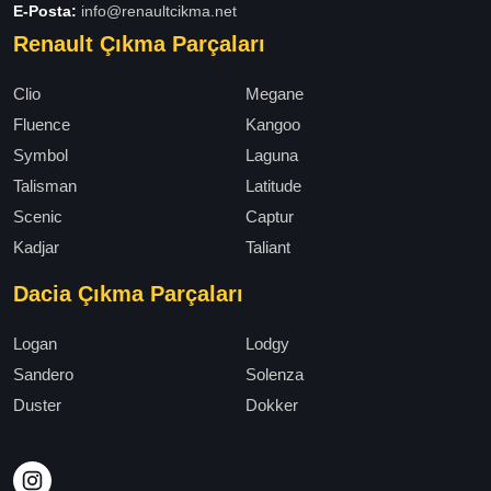
E-Posta:
info@renaultcikma.net
Renault Çıkma Parçaları
Clio
Megane
Fluence
Kangoo
Symbol
Laguna
Talisman
Latitude
Scenic
Captur
Kadjar
Taliant
Dacia Çıkma Parçaları
Logan
Lodgy
Sandero
Solenza
Duster
Dokker