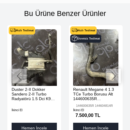
Bu Ürüne Benzer Ürünler
Hızlı Teslimat
Hızlı Teslimat
Ücretsiz Teslimat
Duster 2-II Dokker
Renault Megane 4 1.3
Sandero 2-II Turbo
TCe Turbo Borusu Alt
Radyatörü 1.5 Dci K9K
144600635R
AdBlue 144616325R -
144604814R
144600635R 144604814R
144967867R-
İkinci El
İkinci El
7.500,00 TL
Hemen İncele
Hemen İncele