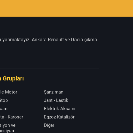
şı yapmaktayız. Ankara Renault ve Dacia çıkma
 Grupları
le Motor
Şanzıman
 Stop
Jant - Lastik
ksam
Elektrik Aksamı
ta - Karoser
Egzoz-Katalizör
siyon ve
Diğer
ansiyon