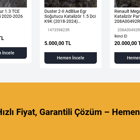
ur 1.3 TCE
Duster 2-II AdBlue Egr
Renault Mega
i 2020-2026
Soğutucu Katalizör 1.5 Dci
Katalizör Part
K9K (2018-2024)
208A00492R
147359823R Orijinal
147359823R
208A00492R
Çıkma
İkinci El
TL
5.000,00 TL
20.000,00 
 İncele
Hemen İncele
Hemen
ızlı Fiyat, Garantili Çözüm – Hemen