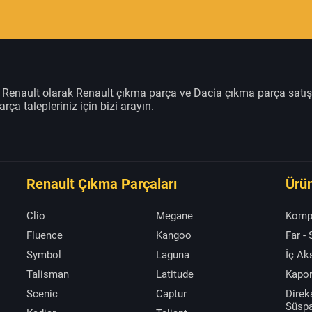
m Renault olarak Renault çıkma parça ve Dacia çıkma parça satı
rça talepleriniz için bizi arayın.
Renault Çıkma Parçaları
Ürün
Clio
Megane
Komp
Fluence
Kangoo
Far -
Symbol
Laguna
İç A
Talisman
Latitude
Kapor
Scenic
Captur
Direk
Süsp