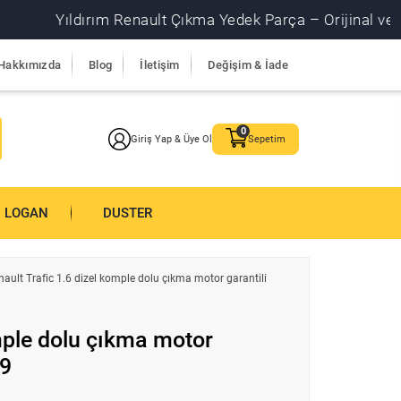
Yıldırım Renault Çıkma Yedek Parça – Orijinal ve garantil
Hakkımızda
Blog
İletişim
Değişim & İade
Giriş Yap & Üye Ol
Sepetim
LOGAN
DUSTER
nault Trafic 1.6 dizel komple dolu çıkma motor garantili
mple dolu çıkma motor
19