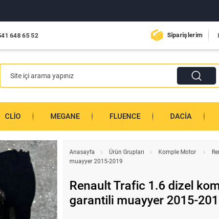
Siparişlerim
541 648 65 52
CLIO
MEGANE
FLUENCE
DACIA
Anasayfa
Ürün Grupları
Komple Motor
Re
muayyer 2015-2019
Renault Trafic 1.6 dizel ko
garantili muayyer 2015-20