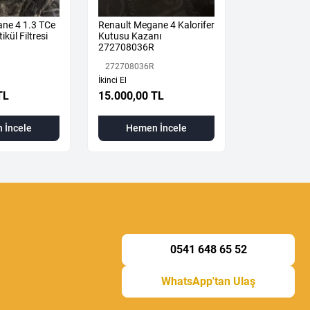
ne 4 1.3 TCe
Renault Megane 4 Kalorifer
Megane 4-IV 
ikül Filtresi
Kutusu Kazanı
Mekanizması 
272708036R
2024) 36010
Orijinal Çıkm
272708036R
360108533R
İkinci El
TL
15.000,00 TL
3.500,00 T
 İncele
Hemen İncele
Hemen
0541 648 65 52
WhatsApp'tan Ulaş