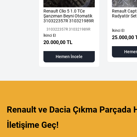
ane 4 Sağ Ön
Renault Clio 5 1.0 TCe
Renault Capt
aması Üst
Şanzıman Beyni Otomatik
Radyatör Set
310322357R 310321989R
310322357R 310321989R
İkinci El
İkinci El
25.000,00 
L
20.000,00 TL
Hemen
 İncele
Hemen İncele
Renault ve Dacia Çıkma Parçada H
İletişime Geç!