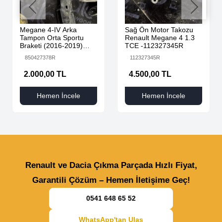
Megane 4-IV Arka
Sağ Ön Motor Takozu
Tampon Orta Sportu
Renault Megane 4 1.3
Braketi (2016-2019)
TCE -112327345R
850427378R -Renault
850427378R
112327345R
Mais
2.000,00 TL
4.500,00 TL
Hemen İncele
Hemen İncele
Renault ve Dacia Çıkma Parçada Hızlı Fiyat,
Garantili Çözüm – Hemen İletişime Geç!
0541 648 65 52
WhatsApp'tan Ulaş