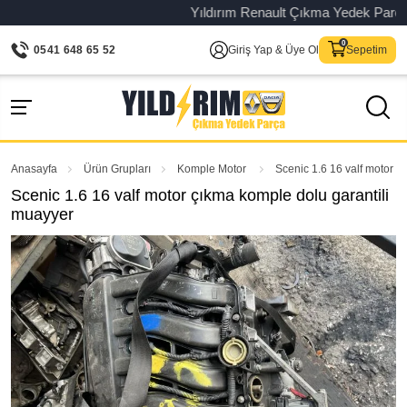
Yıldırım Renault Çıkma Yedek Parça – Or
0541 648 65 52
Giriş Yap & Üye Ol
Sepetim
Anasayfa
Ürün Grupları
Komple Motor
Scenic 1.6 16 valf motor ç
Scenic 1.6 16 valf motor çıkma komple dolu garantili
muayyer