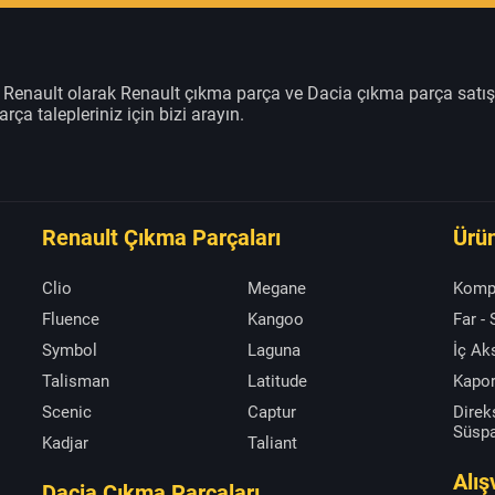
m Renault olarak Renault çıkma parça ve Dacia çıkma parça satı
rça talepleriniz için bizi arayın.
Renault Çıkma Parçaları
Ürün
Clio
Megane
Komp
Fluence
Kangoo
Far -
Symbol
Laguna
İç A
Talisman
Latitude
Kapor
Scenic
Captur
Direk
Süsp
Kadjar
Taliant
Alış
Dacia Çıkma Parçaları