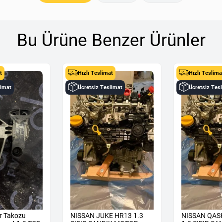
Bu Ürüne Benzer Ürünler
t
Hızlı Teslimat
Hızlı Teslima
limat
Ücretsiz Teslimat
Ücretsiz Tes
r Takozu
NISSAN JUKE HR13 1.3
NISSAN QAS