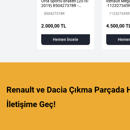
LUE KOMPLE
Orta Sportu Braketi (2016-
Renault Mega
876 +
2019) 850427378R -
-112327345
Renault Mais
850427378R
112327345R
 TL
2.000,00 TL
4.500,00 T
 İncele
Hemen İncele
Hemen
Renault ve Dacia Çıkma Parçada H
İletişime Geç!