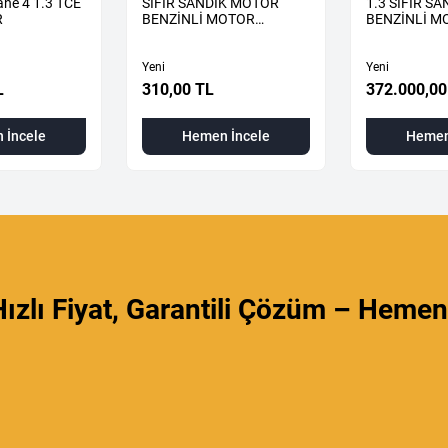
ne 4 1.3 TCE
SIFIR SANDIK MOTOR
1.3 SIFIR S
R
BENZİNLİ MOTOR
BENZİNLİ M
KOMPLE
KOMPLE
Yeni
Yeni
L
310,00 TL
372.000,00
 İncele
Hemen İncele
Hemen
ızlı Fiyat, Garantili Çözüm – Hemen