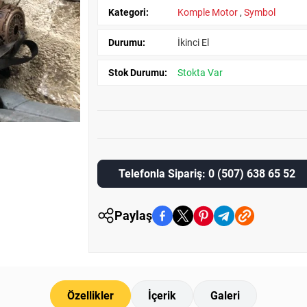
Kategori:
Komple Motor
,
Symbol
Durumu:
İkinci El
Stok Durumu:
Stokta Var
Telefonla Sipariş: 0 (507) 638 65 52
Paylaş
Özellikler
İçerik
Galeri