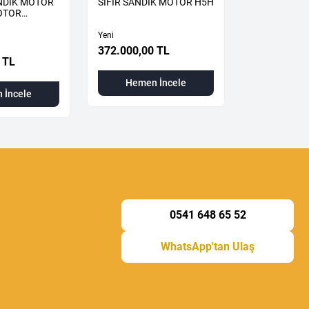
ANDIK MOTOR
SIFIR SANDIK MOTOR H5H
TCE SIFIR 
OTOR
H5H
H5H490
Yeni
Yeni
372.000,00 TL
 TL
310.000,00
Hemen İncele
 İncele
Hemen
0541 648 65 52
WhatsApp'tan Ulaş