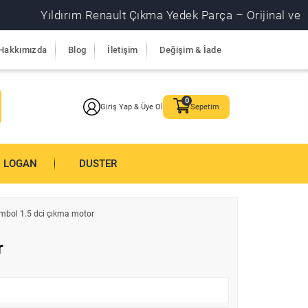
Yıldırım Renault Çıkma Yedek Parça – Orijinal ve garantil
Hakkımızda
Blog
İletişim
Değişim & İade
Giriş Yap & Üye Ol
Sepetim
LOGAN
DUSTER
mbol 1.5 dci çıkma motor
r