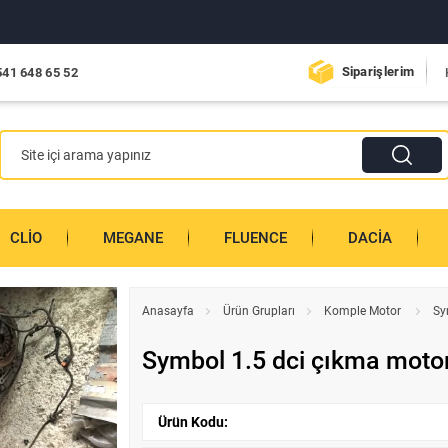
Siparişlerim
541 648 65 52
CLIO
MEGANE
FLUENCE
DACIA
Anasayfa
Ürün Grupları
Komple Motor
Sy
Symbol 1.5 dci çıkma moto
Ürün Kodu: