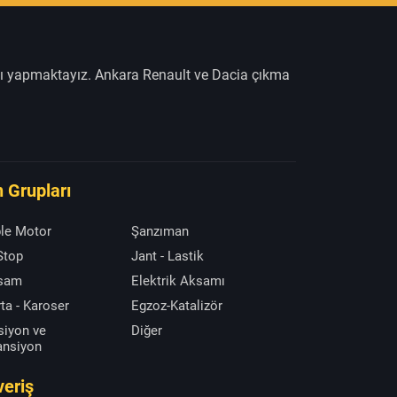
şı yapmaktayız. Ankara Renault ve Dacia çıkma
 Grupları
le Motor
Şanzıman
 Stop
Jant - Lastik
ksam
Elektrik Aksamı
ta - Karoser
Egzoz-Katalizör
siyon ve
Diğer
ansiyon
veriş