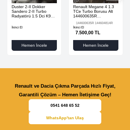
Duster 2-II Dokker
Renault Megane 4 1.3
Sandero 2-II Turbo
TCe Turbo Borusu Alt
Radyatörü 1.5 Dci K9K
144600635R
AdBlue 144616325R -
144604814R
144600635R 144604814R
144967867R-
İkinci El
İkinci El
7.500,00 TL
Hemen İncele
Hemen İncele
Renault ve Dacia Çıkma Parçada Hızlı Fiyat,
Garantili Çözüm – Hemen İletişime Geç!
0541 648 65 52
WhatsApp'tan Ulaş