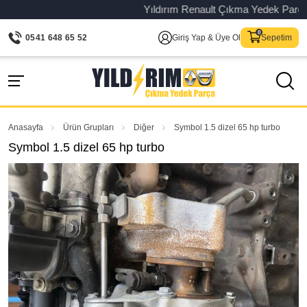
Yıldırım Renault Çıkma Yedek Parça – Or
0541 648 65 52
Giriş Yap & Üye Ol
Sepetim
Anasayfa
Ürün Grupları
Diğer
Symbol 1.5 dizel 65 hp turbo
Symbol 1.5 dizel 65 hp turbo