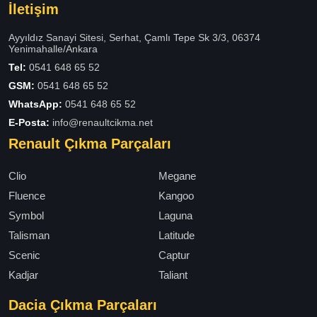
İletişim
Ayyıldız Sanayi Sitesi, Serhat, Çamlı Tepe Sk 3/3, 06374
Yenimahalle/Ankara
Tel:
0541 648 65 52
GSM:
0541 648 65 52
WhatsApp:
0541 648 65 52
E-Posta:
info@renaultcikma.net
Renault Çıkma Parçaları
Clio
Megane
Fluence
Kangoo
Symbol
Laguna
Talisman
Latitude
Scenic
Captur
Kadjar
Taliant
Dacia Çıkma Parçaları