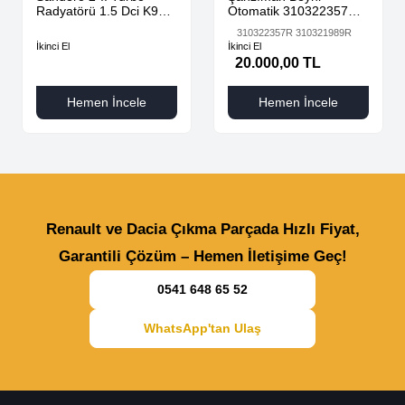
Radyatörü 1.5 Dci K9K
Otomatik 310322357R
AdBlue 144616325R -
310321989R
310322357R 310321989R
144967867R-
İkinci El
İkinci El
20.000,00 TL
Hemen İncele
Hemen İncele
Renault ve Dacia Çıkma Parçada Hızlı Fiyat,
Garantili Çözüm – Hemen İletişime Geç!
0541 648 65 52
WhatsApp'tan Ulaş