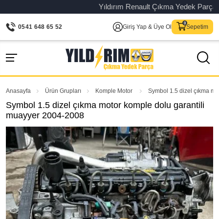
Yıldırım Renault Çıkma Yedek Parça – Ori
0541 648 65 52
Giriş Yap & Üye Ol
Sepetim
Anasayfa
Ürün Grupları
Komple Motor
Symbol 1.5 dizel çıkma mo
Symbol 1.5 dizel çıkma motor komple dolu garantili
muayyer 2004-2008