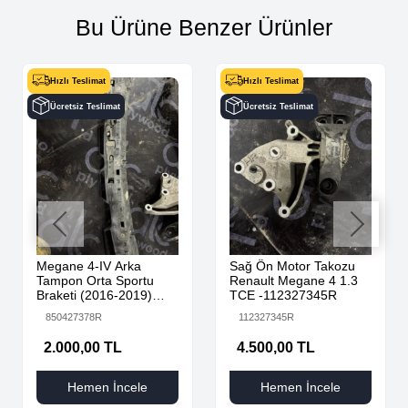
Bu Ürüne Benzer Ürünler
Hızlı Teslimat
Hızlı Teslimat
Ücretsiz Teslimat
Ücretsiz Teslimat
Megane 4-IV Arka
Sağ Ön Motor Takozu
Tampon Orta Sportu
Renault Megane 4 1.3
Braketi (2016-2019)
TCE -112327345R
850427378R -Renault
850427378R
112327345R
Mais
2.000,00 TL
4.500,00 TL
Hemen İncele
Hemen İncele