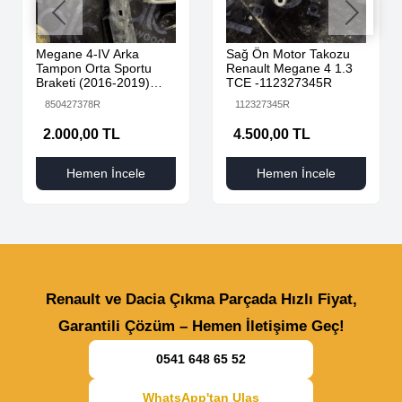
Megane 4-IV Arka
Sağ Ön Motor Takozu
Tampon Orta Sportu
Renault Megane 4 1.3
Braketi (2016-2019)
TCE -112327345R
850427378R -Renault
850427378R
112327345R
Mais
2.000,00 TL
4.500,00 TL
Hemen İncele
Hemen İncele
Renault ve Dacia Çıkma Parçada Hızlı Fiyat,
Garantili Çözüm – Hemen İletişime Geç!
0541 648 65 52
WhatsApp'tan Ulaş