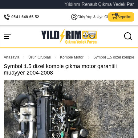
Yıldırım Renault Çıkma Yedek Parça – Or
0541 648 65 52
Giriş Yap & Üye Ol
Sepetim
Anasayfa
Ürün Grupları
Komple Motor
Symbol 1.5 dizel komple ç
Symbol 1.5 dizel komple çıkma motor garantili
muayyer 2004-2008