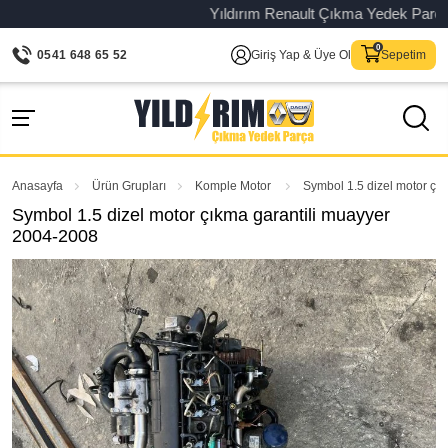
Yıldırım Renault Çıkma Yedek Parça – Or
0541 648 65 52
Giriş Yap & Üye Ol
Sepetim
Anasayfa
Ürün Grupları
Komple Motor
Symbol 1.5 dizel motor çı
Symbol 1.5 dizel motor çıkma garantili muayyer
2004-2008