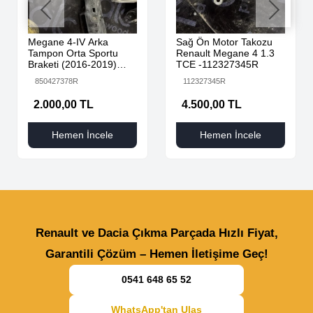
Megane 4-IV Arka
Sağ Ön Motor Takozu
Tampon Orta Sportu
Renault Megane 4 1.3
Braketi (2016-2019)
TCE -112327345R
850427378R -Renault
850427378R
112327345R
Mais
2.000,00 TL
4.500,00 TL
Hemen İncele
Hemen İncele
Renault ve Dacia Çıkma Parçada Hızlı Fiyat,
Garantili Çözüm – Hemen İletişime Geç!
0541 648 65 52
WhatsApp'tan Ulaş