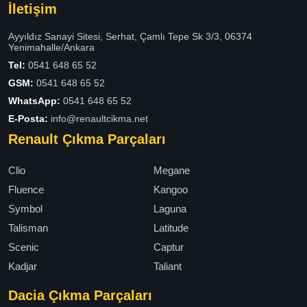
İletişim
Ayyıldız Sanayi Sitesi, Serhat, Çamlı Tepe Sk 3/3, 06374
Yenimahalle/Ankara
Tel:
0541 648 65 52
GSM:
0541 648 65 52
WhatsApp:
0541 648 65 52
E-Posta:
info@renaultcikma.net
Renault Çıkma Parçaları
Clio
Megane
Fluence
Kangoo
Symbol
Laguna
Talisman
Latitude
Scenic
Captur
Kadjar
Taliant
Dacia Çıkma Parçaları