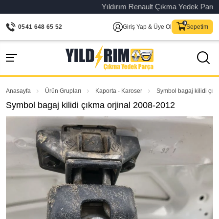
Yıldırım Renault Çıkma Yedek Parça – Or
0541 648 65 52
Giriş Yap & Üye Ol
Sepetim
Anasayfa
Ürün Grupları
Kaporta - Karoser
Symbol bagaj kilidi çık
Symbol bagaj kilidi çıkma orjinal 2008-2012