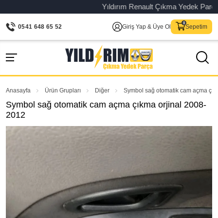
Yıldırım Renault Çıkma Yedek Parça – Or
0541 648 65 52
Giriş Yap & Üye Ol
Sepetim
Anasayfa
Ürün Grupları
Diğer
Symbol sağ otomatik cam açma çık
Symbol sağ otomatik cam açma çıkma orjinal 2008-
2012