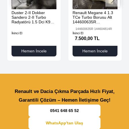
Duster 2-II Dokker
Renault Megane 4 1.3
Sandero 2-II Turbo
TCe Turbo Borusu Alt
Radyatörü 1.5 Dci K9K
144600635R
AdBlue 144616325R -
144604814R
144600635R 144604814R
144967867R-
İkinci El
İkinci El
7.500,00 TL
Hemen İncele
Hemen İncele
Renault ve Dacia Çıkma Parçada Hızlı Fiyat,
Garantili Çözüm – Hemen İletişime Geç!
0541 648 65 52
WhatsApp'tan Ulaş