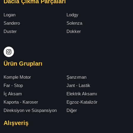
Dacia Çıkma Parçaları
Logan
Lodgy
Sandero
Solenza
Duster
Dokker
Ürün Grupları
Komple Motor
Şanzıman
Far - Stop
Jant - Lastik
İç Aksam
Elektrik Aksamı
Kaporta - Karoser
Egzoz-Katalizör
Direksiyon ve Süspansiyon
Diğer
Alışveriş