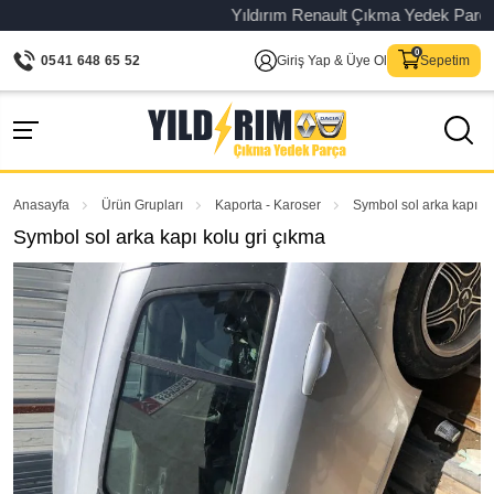
Yıldırım Renault Çıkma Yedek Parça – Or
0541 648 65 52
Giriş Yap & Üye Ol
Sepetim
Anasayfa
Ürün Grupları
Kaporta - Karoser
Symbol sol arka kapı ko
Symbol sol arka kapı kolu gri çıkma