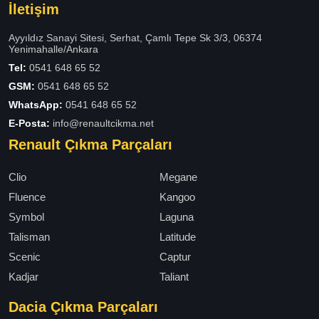
İletişim
Ayyıldız Sanayi Sitesi, Serhat, Çamlı Tepe Sk 3/3, 06374
Yenimahalle/Ankara
Tel:
0541 648 65 52
GSM:
0541 648 65 52
WhatsApp:
0541 648 65 52
E-Posta:
info@renaultcikma.net
Renault Çıkma Parçaları
Clio
Megane
Fluence
Kangoo
Symbol
Laguna
Talisman
Latitude
Scenic
Captur
Kadjar
Taliant
Dacia Çıkma Parçaları