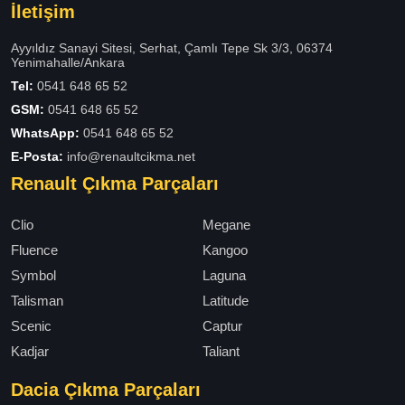
İletişim
Ayyıldız Sanayi Sitesi, Serhat, Çamlı Tepe Sk 3/3, 06374
Yenimahalle/Ankara
Tel:
0541 648 65 52
GSM:
0541 648 65 52
WhatsApp:
0541 648 65 52
E-Posta:
info@renaultcikma.net
Renault Çıkma Parçaları
Clio
Megane
Fluence
Kangoo
Symbol
Laguna
Talisman
Latitude
Scenic
Captur
Kadjar
Taliant
Dacia Çıkma Parçaları