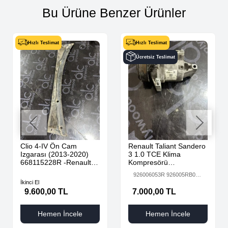
Bu Ürüne Benzer Ürünler
Hızlı Teslimat
Hızlı Teslimat
Ücretsiz Teslimat
Clio 4-IV Ön Cam
Renault Taliant Sandero
Izgarası (2013-2020)
3 1.0 TCE Klima
668115228R -Renault
Kompresörü
Mais
926006053R
926006053R 926005RB0A
926005RB0A
926008469R
İkinci El
926008469R
9.600,00 TL
7.000,00 TL
Hemen İncele
Hemen İncele