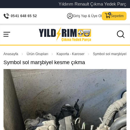
Yıldırım Renault Çıkma Yedek Parça – Ori
0541 648 65 52
Giriş Yap & Üye Ol
Sepetim
Anasayfa
Ürün Grupları
Kaporta - Karoser
Symbol sol marşbiyel 
Symbol sol marşbiyel kesme çıkma