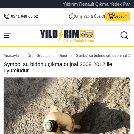
Yıldırım Renault Çıkma Yedek Parça – Or
0541 648 65 52
Giriş Yap & Üye Ol
Sepetim
Anasayfa
Ürün Grupları
Diğer
Symbol su bidonu çıkma orijnal 20
Symbol su bidonu çıkma orijnal 2008-2012 ile
uyumludur