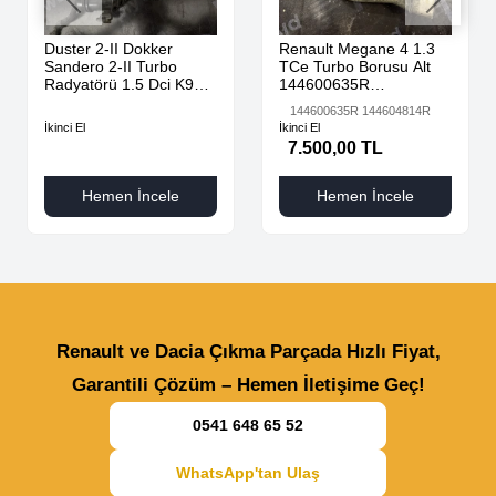
Duster 2-II Dokker
Renault Megane 4 1.3
Sandero 2-II Turbo
TCe Turbo Borusu Alt
Radyatörü 1.5 Dci K9K
144600635R
AdBlue 144616325R -
144604814R
144600635R 144604814R
144967867R-
İkinci El
İkinci El
7.500,00 TL
Hemen İncele
Hemen İncele
Renault ve Dacia Çıkma Parçada Hızlı Fiyat,
Garantili Çözüm – Hemen İletişime Geç!
0541 648 65 52
WhatsApp'tan Ulaş