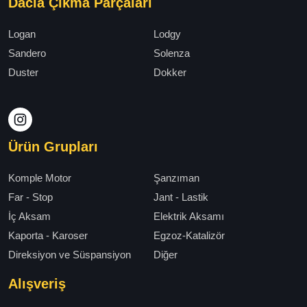
Dacia Çıkma Parçaları
Logan
Lodgy
Sandero
Solenza
Duster
Dokker
Ürün Grupları
Komple Motor
Şanzıman
Far - Stop
Jant - Lastik
İç Aksam
Elektrik Aksamı
Kaporta - Karoser
Egzoz-Katalizör
Direksiyon ve Süspansiyon
Diğer
Alışveriş