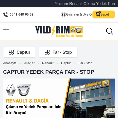
Yıldırım Renault Çıkma Yedek Parça – O
0541 648 65 52
Giriş Yap & Üye Ol
Sepetim
Captur
Far - Stop
Anasayfa
Araçlar
Renault
Captur
Far - Stop
CAPTUR YEDEK PARÇA FAR - STOP