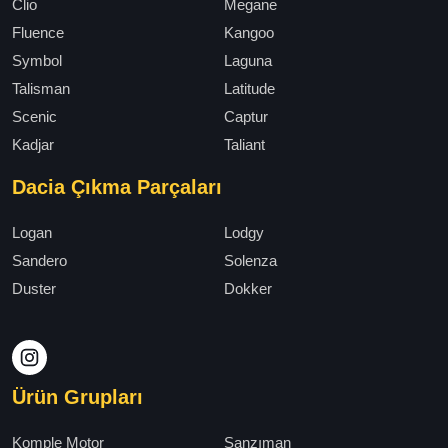
Clio
Megane
Fluence
Kangoo
Symbol
Laguna
Talisman
Latitude
Scenic
Captur
Kadjar
Taliant
Dacia Çıkma Parçaları
Logan
Lodgy
Sandero
Solenza
Duster
Dokker
Ürün Grupları
Komple Motor
Şanzıman