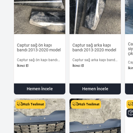
Ca
Captur sağ ön kapı
Captur sağ arka kapı
si
bandı 2013-2020 model
bandı 2013-2020 model
çı
Captur sağ ön kapı bandı
Captur sağ arka kapı bandı
Cap
2013-2020 model
2013-2020 model
İkinci El
İkinci El
siy
İki
orj
Hemen İncele
Hemen İncele
Hızlı Teslimat
Hızlı Teslimat