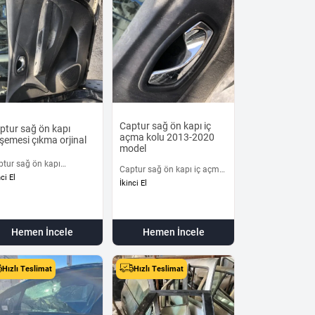
Captur sağ ön kapı iç
ptur sağ ön kapı
açma kolu 2013-2020
şemesi çıkma orjinal
model
ptur sağ ön kapı
Captur sağ ön kapı iç açma
şemesi çıkma orjinal
nci El
kolu 2013-2020 model
İkinci El
Hemen İncele
Hemen İncele
Hızlı Teslimat
Hızlı Teslimat