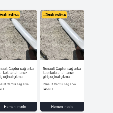
Hızlı Teslimat
Hızlı Teslimat
nault Captur sağ arka
Renault Captur sağ arka
pı kolu anahtarsız
kapı kolu anahtarsız
iş orjinal çıkma
giriş orjinal çıkma
nault Captur sağ arka
Renault Captur sağ arka
ı kolu anahtarsız giriş
kapı kolu anahtarsız giriş
nci El
İkinci El
inal çıkma
orjinal çıkma
Hemen İncele
Hemen İncele