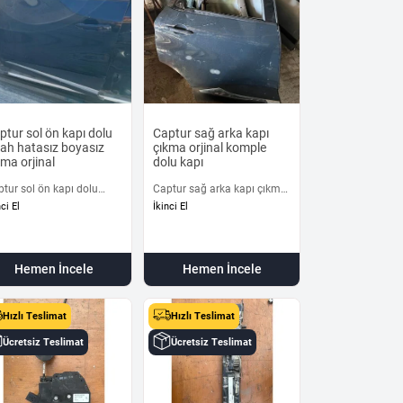
ptur sol ön kapı dolu
Captur sağ arka kapı
yah hatasız boyasız
çıkma orjinal komple
kma orjinal
dolu kapı
tur sol ön kapı dolu
Captur sağ arka kapı çıkma
ah hatasız boyasız çıkma
orjinal komple dolu kapı
nci El
İkinci El
inal
Hemen İncele
Hemen İncele
Hızlı Teslimat
Hızlı Teslimat
Ücretsiz Teslimat
Ücretsiz Teslimat