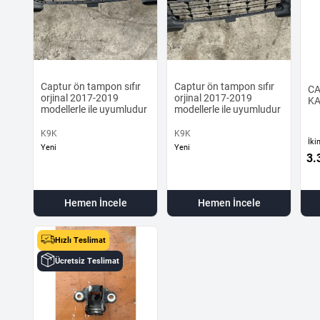
Captur ön tampon sıfır
Captur ön tampon sıfır
CA
orjinal 2017-2019
orjinal 2017-2019
KA
modellerle ile uyumludur
modellerle ile uyumludur
K9K
K9K
İki
Yeni
Yeni
3.
Hemen İncele
Hemen İncele
Hızlı Teslimat
Ücretsiz Teslimat