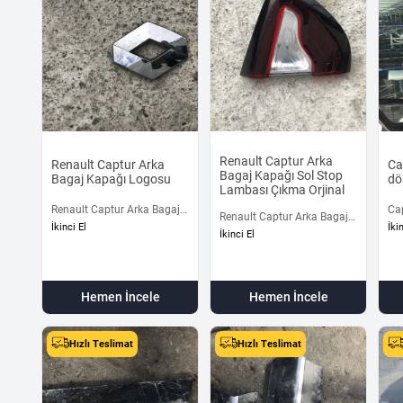
Renault Captur Arka
Renault Captur Arka
Ca
Bagaj Kapağı Sol Stop
Bagaj Kapağı Logosu
dö
Lambası Çıkma Orjinal
Renault Captur Arka Bagaj
Ca
Renault Captur Arka Bagaj
Kapağı Logosu 2013-2019
dö
İkinci El
İki
Kapağı Sol Stop Lambası
İkinci El
Çıkma Orjinal
Hemen İncele
Hemen İncele
Hızlı Teslimat
Hızlı Teslimat