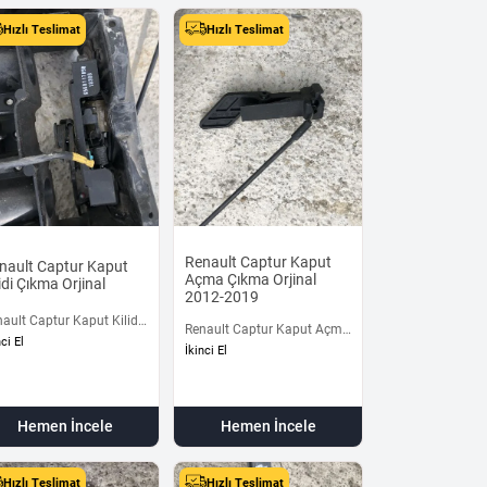
Hızlı Teslimat
Hızlı Teslimat
Renault Captur Kaput
nault Captur Kaput
Açma Çıkma Orjinal
lidi Çıkma Orjinal
2012-2019
ault Captur Kaput Kilidi
Renault Captur Kaput Açma
ma Orjinal
nci El
Çıkma Orjinal 2012-2019
İkinci El
Hemen İncele
Hemen İncele
Hızlı Teslimat
Hızlı Teslimat