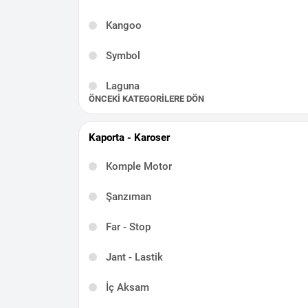
Kangoo
Symbol
Laguna
ÖNCEKI KATEGORILERE DÖN
Talisman
Kaporta - Karoser
Latitude
Komple Motor
Scenic
Şanzıman
Captur
Far - Stop
Kadjar
Jant - Lastik
Taliant
İç Aksam
Modus