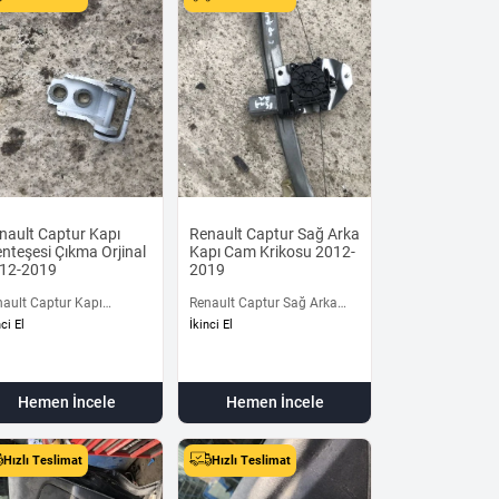
nault Captur Kapı
Renault Captur Sağ Arka
nteşesi Çıkma Orjinal
Kapı Cam Krikosu 2012-
12-2019
2019
nault Captur Kapı
Renault Captur Sağ Arka
teşesi Çıkma Orjinal
Kapı Cam Krikosu 2012-
nci El
İkinci El
12-2019
2019
Hemen İncele
Hemen İncele
Hızlı Teslimat
Hızlı Teslimat