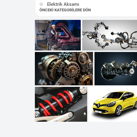
Elektrik Aksamı
ÖNCEKI KATEGORILERE DÖN
Kaporta - Karoser
Egzoz-Katalizör
Diğer
TCE Motor