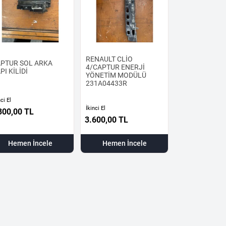
RENAULT CLİO
PTUR SOL ARKA
4/CAPTUR ENERJİ
PI KİLİDİ
YÖNETİM MODÜLÜ
231A04433R
nci El
İkinci El
300,00
TL
3.600,00
TL
Hemen İncele
Hemen İncele