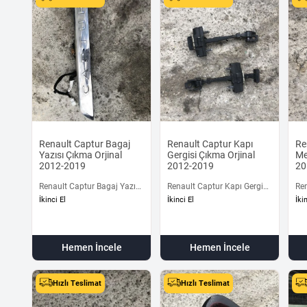
Renault Captur Bagaj
Renault Captur Kapı
Re
Yazısı Çıkma Orjinal
Gergisi Çıkma Orjinal
Me
2012-2019
2012-2019
20
Renault Captur Bagaj Yazısı
Renault Captur Kapı Gergisi
Re
Çıkma Orjinal 2012-2019
Çıkma Orjinal 2012-2019
Men
İkinci El
İkinci El
İki
20
Hemen İncele
Hemen İncele
Hızlı Teslimat
Hızlı Teslimat