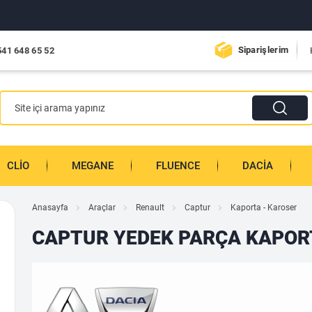
Yıldırım Re
Siparişlerim
541 648 65 52
CLIO
MEGANE
FLUENCE
DACIA
Anasayfa
Araçlar
Renault
Captur
Kaporta - Karoser
CAPTUR YEDEK PARÇA KAPOR