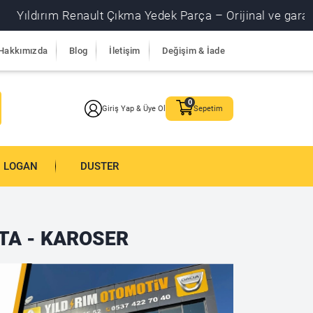
nault Çıkma Yedek Parça – Orijinal ve garantili çıkma parç
Hakkımızda
Blog
İletişim
Değişim & İade
Giriş Yap & Üye Ol
Sepetim
LOGAN
DUSTER
TA - KAROSER