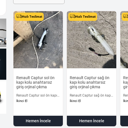
Hızlı Teslimat
Hızlı Teslimat
Renault Captur sol ön
Renault Captur sağ ön
Re
kapı kolu anahtarsız
kapı kolu anahtarsız
ka
giriş orjinal çıkma
giriş orjinal çıkma
gir
Renault Captur sol ön kapı
Renault Captur sağ ön kapı
Re
kolu anahtarsız giriş orjinal
kolu anahtarsız giriş orjinal
kap
İkinci El
İkinci El
İki
çıkma
çıkma
orj
Hemen İncele
Hemen İncele