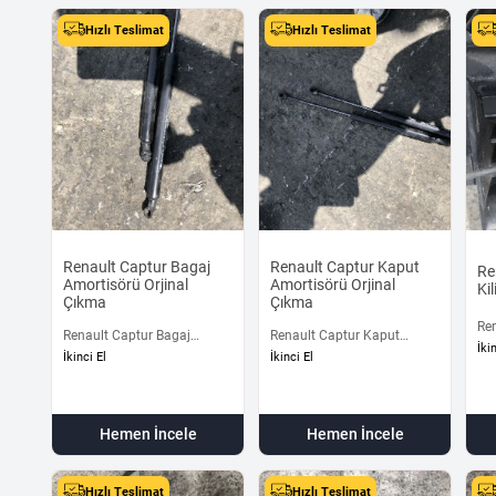
Hızlı Teslimat
Hızlı Teslimat
Renault Captur Bagaj
Renault Captur Kaput
Re
Amortisörü Orjinal
Amortisörü Orjinal
Ki
Çıkma
Çıkma
Ren
Renault Captur Bagaj
Renault Captur Kaput
Çık
İki
Amortisörü Orjinal Çıkma
Amartisörleri Çıkma Orjinal
İkinci El
İkinci El
Hemen İncele
Hemen İncele
Hızlı Teslimat
Hızlı Teslimat