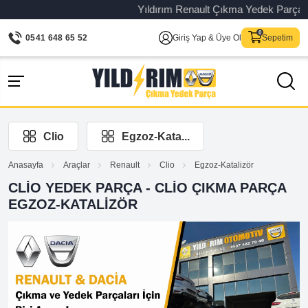
Yıldırım Renault Çıkma Yedek Parça – Ori
0541 648 65 52
Giriş Yap & Üye Ol
Sepetim
Clio
Egzoz-Kata...
Anasayfa
Araçlar
Renault
Clio
Egzoz-Katalizör
CLIO YEDEK PARÇA - CLIO ÇIKMA PARÇA
EGZOZ-KATALIZÖR